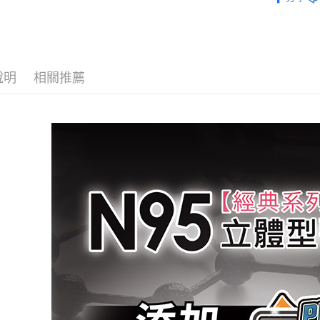
3D立體型
３．收到繳
每筆NT$6
／ATM／
※ 請注意
7-11取貨
絡購買商品
先享後付
每筆NT$6
※ 交易是
說明
相關推薦
是否繳費成
付款後7-1
付客戶支
每筆NT$6
【注意事
一般地區
１．透過由
交易，需
項內「偏遠
求債權轉
每筆NT$9
２．關於
https://aft
🚚偏遠地
３．未成
→會員需
「AFTE
任。
每筆NT$1
４．使用「
即時審查
🚢離島配
結果請求
５．嚴禁
每筆NT$2
形，恩沛
動。