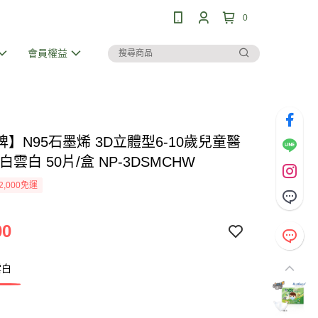
0
會員權益
】N95石墨烯 3D立體型6-10歲兒童醫
白雲白 50片/盒 NP-3DSMCHW
2,000免運
00
雲白