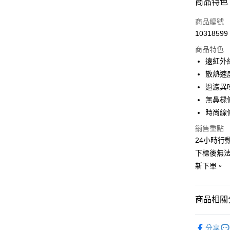
商品特色
LINE Pay
商品編號
Apple Pay
10318599
商品特色
悠遊付
遠紅外
Google Pa
散熱速
過濾異
全盈+PAY
無鼻樑
AFTEE先
時尚線
相關說明
銷售重點
【關於「A
ATM付款
AFTEE
24小時行
便利好安
下標後無
１．簡單
新下單。
２．便利
運送方式
３．安心
全家取貨
【「AFT
商品相關分
每筆NT$6
１．於結帳
付」結帳
藍鷹牌 專
付款後全
２．訂單
分享