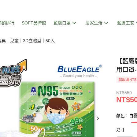
熱銷排行
SOFT品牌館
藍鷹口罩
居家生活
藍鷹工安
經典｜兒童｜3D立體型｜50入
【藍鷹牌
用口罩-
超取滿NT$
NT$550
NT$5
顏色：白
尺寸