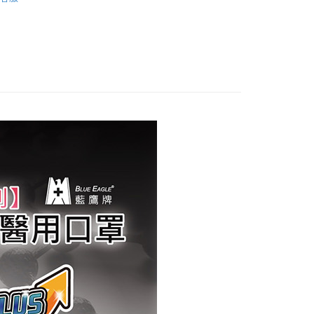
｜50入
費通知簡訊後14天內，點擊此簡訊中的連結，可透過四大超商
0，滿NT$2,000(含以上)免運費
網路銀行／等多元方式進行付款，方視為交易完成。
：結帳手續完成當下不需立刻繳費，但若您需要取消訂單，請聯
付款
的店家。未經商家同意取消之訂單仍視為有效，需透過AFTEE
繳納相關費用。
0，滿NT$2,000(含以上)免運費
否成功請以「AFTEE先享後付 」之結帳頁面顯示為準，若有關於
功／繳費後需取消欲退款等相關疑問，請聯繫「AFTEE先享後
1取貨
援中心」
https://netprotections.freshdesk.com/support/home
0，滿NT$2,000(含以上)免運費
項】
宅配<如偏遠地區會員請勿選擇一般宅配，請點選其他選
恩沛科技股份有限公司提供之「AFTEE先享後付」服務完成之
依本服務之必要範圍內提供個人資料，並將交易相關給付款項請
地區宅配」>
讓予恩沛科技股份有限公司。
0，滿NT$2,000(含以上)免運費
個人資料處理事宜，請瀏覽以下網址：
ee.tw/terms/#terms3
區宅配<請務必選擇此配送方式，偏遠地區可參照『首頁
年的使用者請事先徵得法定代理人或監護人之同意方可使用
知→偏遠地區配送事項』
E先享後付」，若未經同意申辦者引起之損失，本公司不負相關責
20
AFTEE先享後付」時，將依據個別帳號之用戶狀況，依本公司
核予不同之上限額度；若仍有額度不足之情形，本公司將視審查
送
用戶進行身份認證。
一人註冊多個帳號或使用他人資訊註冊。若發現惡意使用之情
50
科技股份有限公司將有權停止該用戶之使用額度並採取法律行