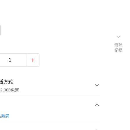
清除
紀錄
送方式
2,000免運
次付款
藍鷹牌
付款