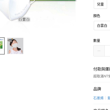
兒童
顏色
白雲白
數量
付款與運
超取滿NT$
付款方式
品牌
信用卡一
石墨烯
超商取貨