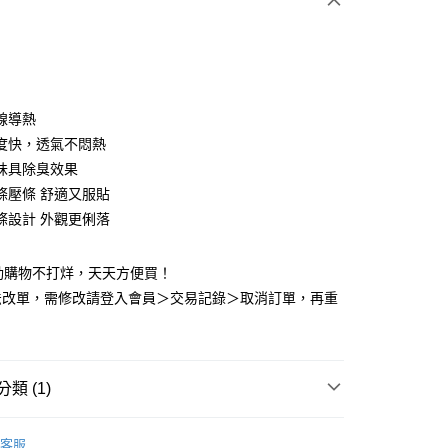
線導熱
y
度快，透氣不悶熱
味具除臭效果
條壓條 舒適又服貼
享後付
條設計 外觀更俐落
FTEE先享後付」】
先享後付是「在收到商品之後才付款」的支付方式。 讓您購物簡單
動購物不打烊，天天方便買！
心！
法改單，需修改請登入會員＞交易記錄＞取消訂單，再重
：不需註冊會員、不需綁卡、不需儲值。
：只要手機號碼，簡訊認證，即可結帳。
：先確認商品／服務後，再付款。
付款
EE先享後付」結帳流程】
類 (1)
0，滿NT$2,000(含以上)免運費
方式選擇「AFTEE先享後付」後，將跳轉至「AFTEE先享後
頁面，進行簡訊認證並確認金額後，即可完成結帳。
業口罩
N95 石墨烯立體型醫用口罩
經典｜兒童｜
家取貨
成立數日內，您將收到繳費通知簡訊。
客服