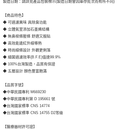
製造日期：請詳見產品包裝標示(製造日期會因庫存批次而有所不同)
【商品特色】
◆ 可過濾異味 具除臭功能
◆ 立體氣室添加石墨烯結構
◆ 無鼻樑條壓條 舒適又服貼
◆ 高效能遠紅外線導熱
◆ 時尚線條設計 外觀更俐落
◆ 細菌過濾效率(B.F.E)值達99.9%
◆ 100%台灣製造，品質有保證
◆ 五層設計 顏色豐富飽滿
【品質字號】
◆中華民國專利 M669230
◆中華民國專利第 D 195661 號
◆台灣國家標準 CNS 14774
◆台灣國家標準 CNS 14755 D2等級
【醫療器材許可證】