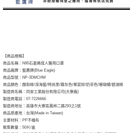
【商品規格】
商品名稱：N95石墨烯成人醫用口罩
商品廠牌：藍鷹牌(Blue Eagle)
商品型號：NP-3DMCHW
商品顏色：酪梨綠/深海藍/時尚黑/霧灰色/栗鼠棕/奶茶色/珊瑚橘/碧湖綠
製造商名稱：同安工業股份有限公司(大寮廠)
製造商電話：07-7226666
製造商地址：高雄市大寮區鳳林二路293之1號
商品原產地：台灣(Made in Taiwan)
主要材料：PP不織布
販售數量：50片/盒