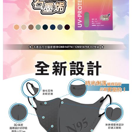
４．使用「AFTEE先享後付」時，將依據個別帳號之用戶狀況，依本公司即
🚢離島配送
時審查核予不同之上限額度；若仍有額度不足之情形，本公司將視審查結果
每筆NT$250
請求用戶進行身份認證。
５．嚴禁一人註冊多個帳號或使用他人資訊註冊。若發現惡意使用之情形，
恩沛科技股份有限公司將有權停止該用戶之使用額度並採取法律行動。