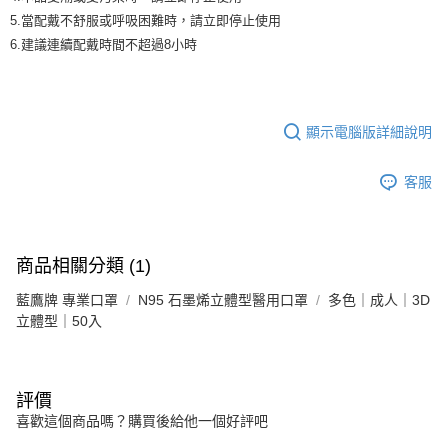
5.當配戴不舒服或呼吸困難時，請立即停止使用
6.建議連續配戴時間不超過8小時
顯示電腦版詳細說明
客服
商品相關分類 (1)
藍鷹牌 專業口罩
N95 石墨烯立體型醫用口罩
多色｜成人｜3D
立體型｜50入
評價
喜歡這個商品嗎？購買後給他一個好評吧