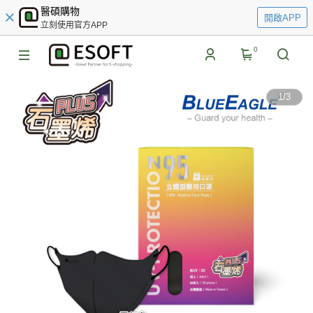
醫碩購物
開啟APP
立刻使用官方APP
0
1
/
3