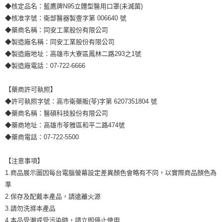
◆核定品名：藍鷹牌N95立體型醫用口罩(未滅菌)
◆核准字號：衛部醫器製壹字第 006640 號
◆藥商名稱：同安工業股份有限公司
◆製造廠名稱：同安工業股份有限公司
◆製造廠地址：高雄市大寮區鳳林二路293之1號
◆製造廠電話：07-722-6666
【藥商許可執照】
◆許可執照字號：高市衛藥販(苓)字第 6207351804 號
◆藥商名稱：醫碩科技股份有限公司
◆藥商地址：高雄市苓雅區和平二路474號
◆藥商電話：07-722-5500
【注意事項】
1.商品展示圖因每台電腦螢幕設定差異顏色會略有不同，以實際商品顏色為
準
2.保存及配戴本產品，請遠離火源
3.請勿洗滌本產品
4.本品受潮或受污染時，請立即停止使用