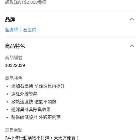
超取滿NT$2,000免運
付款方式
品牌
信用卡一次付款
藍鷹牌
石墨烯
超商取貨付款
商品特色
LINE Pay
商品編號
Apple Pay
10322339
悠遊付
商品特色
Google Pay
添加石墨烯 防護透氣再提升
全盈+PAY
遠紅外線導熱
散熱速度快 透氣不悶熱
AFTEE先享後付
過濾異味具除臭效果
相關說明
時尚線條設計 外觀更俐落
【關於「AFTEE先享後付」】
ATM付款
AFTEE先享後付是「在收到商品之後才付款」的支付方式。 讓您購物簡單
銷售重點
便利好安心！
１．簡單：不需註冊會員、不需綁卡、不需儲值。
24小時行動購物不打烊，天天方便買！
運送方式