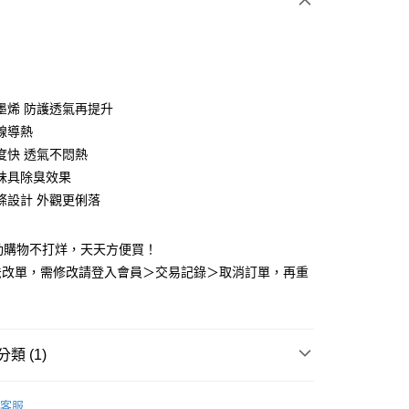
墨烯 防護透氣再提升
y
線導熱
度快 透氣不悶熱
味具除臭效果
享後付
條設計 外觀更俐落
FTEE先享後付」】
先享後付是「在收到商品之後才付款」的支付方式。 讓您購物簡單
動購物不打烊，天天方便買！
心！
法改單，需修改請登入會員＞交易記錄＞取消訂單，再重
：不需註冊會員、不需綁卡、不需儲值。
：只要手機號碼，簡訊認證，即可結帳。
：先確認商品／服務後，再付款。
付款
EE先享後付」結帳流程】
類 (1)
0，滿NT$2,000(含以上)免運費
方式選擇「AFTEE先享後付」後，將跳轉至「AFTEE先享後
頁面，進行簡訊認證並確認金額後，即可完成結帳。
業口罩
N95 石墨烯立體型醫用口罩
多色｜成人｜
家取貨
成立數日內，您將收到繳費通知簡訊。
客服