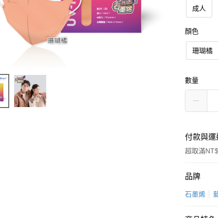
成人
顏色
珊瑚橘
數量
付款與運
超取滿NT$
付款方式
品牌
信用卡一
石墨烯
超商取貨