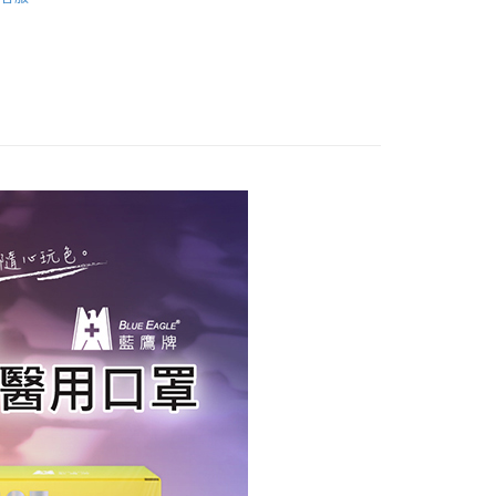
｜50入
費通知簡訊後14天內，點擊此簡訊中的連結，可透過四大超商
0，滿NT$2,000(含以上)免運費
網路銀行／等多元方式進行付款，方視為交易完成。
：結帳手續完成當下不需立刻繳費，但若您需要取消訂單，請聯
付款
的店家。未經商家同意取消之訂單仍視為有效，需透過AFTEE
繳納相關費用。
0，滿NT$2,000(含以上)免運費
否成功請以「AFTEE先享後付 」之結帳頁面顯示為準，若有關於
功／繳費後需取消欲退款等相關疑問，請聯繫「AFTEE先享後
1取貨
援中心」
https://netprotections.freshdesk.com/support/home
0，滿NT$2,000(含以上)免運費
項】
宅配<如偏遠地區會員請勿選擇一般宅配，請點選其他選
恩沛科技股份有限公司提供之「AFTEE先享後付」服務完成之
依本服務之必要範圍內提供個人資料，並將交易相關給付款項請
地區宅配」>
讓予恩沛科技股份有限公司。
0，滿NT$2,000(含以上)免運費
個人資料處理事宜，請瀏覽以下網址：
ee.tw/terms/#terms3
區宅配<請務必選擇此配送方式，偏遠地區可參照『首頁
年的使用者請事先徵得法定代理人或監護人之同意方可使用
知→偏遠地區配送事項』
E先享後付」，若未經同意申辦者引起之損失，本公司不負相關責
20
AFTEE先享後付」時，將依據個別帳號之用戶狀況，依本公司
核予不同之上限額度；若仍有額度不足之情形，本公司將視審查
送
用戶進行身份認證。
一人註冊多個帳號或使用他人資訊註冊。若發現惡意使用之情
50
科技股份有限公司將有權停止該用戶之使用額度並採取法律行