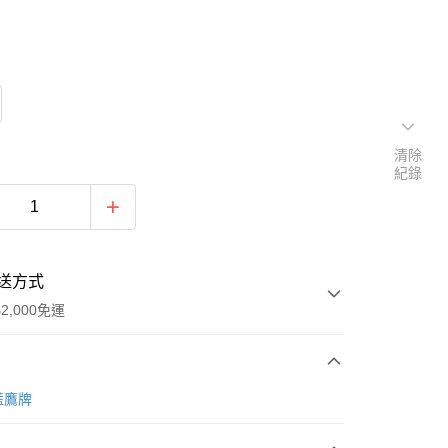
清除
紀錄
送方式
2,000免運
次付款
藍鷹牌
付款