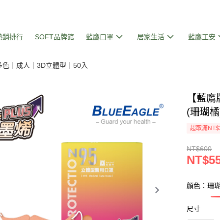
熱銷排行
SOFT品牌館
藍鷹口罩
居家生活
藍鷹工安
多色｜成人｜3D立體型｜50入
【藍鷹
(珊瑚橘)
超取滿NT$
NT$600
NT$5
顏色：珊
尺寸