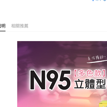
3D立體型
３．收到繳
每筆NT$6
／ATM／
※ 請注意
7-11取貨
絡購買商品
先享後付
每筆NT$6
※ 交易是
說明
相關推薦
是否繳費成
付款後7-1
付客戶支
每筆NT$6
【注意事
一般地區
１．透過由
交易，需
項內「偏遠
求債權轉
每筆NT$9
２．關於
https://aft
🚚偏遠地
３．未成
→會員需
「AFTE
任。
每筆NT$1
４．使用「
即時審查
🚢離島配
結果請求
５．嚴禁
每筆NT$2
形，恩沛
動。