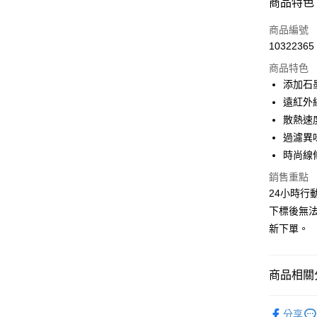
商品特色
LINE Pay
商品編號
Apple Pay
10322365
商品特色
悠遊付
添加石
Google Pa
遠紅外
散熱速
全盈+PAY
過濾異
AFTEE先
時尚線
相關說明
銷售重點
【關於「A
ATM付款
AFTEE
24小時行
便利好安
下標後無
１．簡單
新下單。
２．便利
運送方式
３．安心
全家取貨
【「AFT
商品相關分
每筆NT$6
１．於結帳
付」結帳
藍鷹牌 專
付款後全
２．訂單
分享