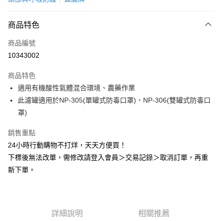
超商取貨付款
商品特色
LINE Pay
商品編號
Apple Pay
10343002
悠遊付
商品特色
Google Pay
適用有機酸性氣體混合環境、農藥作業
全盈+PAY
此濾罐適用於NP-305(單罐式防毒口罩)、NP-306(雙罐式防毒口
罩)
AFTEE先享後付
相關說明
銷售重點
【關於「AFTEE先享後付」】
24小時行動購物不打烊，天天方便買！
ATM付款
AFTEE先享後付是「在收到商品之後才付款」的支付方式。 讓您購物簡單
下標後無法改單，需修改請登入會員＞交易記錄＞取消訂單，再重
便利好安心！
１．簡單：不需註冊會員、不需綁卡、不需儲值。
新下單。
運送方式
２．便利：只要手機號碼，簡訊認證，即可結帳。
３．安心：先確認商品／服務後，再付款。
全家取貨付款
每筆NT$60，滿NT$2,000(含以上)免運費
【「AFTEE先享後付」結帳流程】
１．於結帳方式選擇「AFTEE先享後付」後，將跳轉至「AFTEE先享後付」
詳細說明
相關推薦
付款後全家取貨
結帳頁面，進行簡訊認證並確認金額後，即可完成結帳。