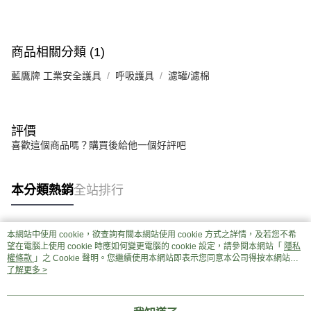
商品相關分類 (1)
藍鷹牌 工業安全護具
呼吸護具
濾罐/濾棉
評價
喜歡這個商品嗎？購買後給他一個好評吧
本分類熱銷
全站排行
本網站中使用 cookie，欲查詢有關本網站使用 cookie 方式之詳情，及若您不希
熱門標籤
望在電腦上使用 cookie 時應如何變更電腦的 cookie 設定，請參閱本網站「
隱私
權條款
」之 Cookie 聲明。您繼續使用本網站即表示您同意本公司得按本網站使
用條款之 Cookie 聲明使用 cookie。
了解更多 >