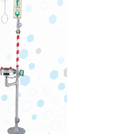
年的使用者請事先徵得法定代理人或監護人之同意方可使用
E先享後付」，若未經同意申辦者引起之損失，本公司不負相關責
AFTEE先享後付」時，將依據個別帳號之用戶狀況，依本公司
核予不同之上限額度；若仍有額度不足之情形，本公司將視審查
用戶進行身份認證。
一人註冊多個帳號或使用他人資訊註冊。若發現惡意使用之情
科技股份有限公司將有權停止該用戶之使用額度並採取法律行