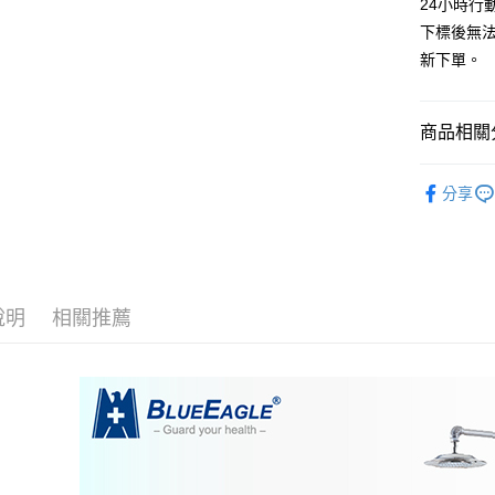
24小時行
ATM付款
AFTEE
下標後無
便利好安
１．簡單
新下單。
２．便利
運送方式
３．安心
一般地區
商品相關分
【「AFT
項內「偏遠
１．於結帳
藍鷹牌 工
付」結帳
每筆NT$9
分享
２．訂單
３．收到繳
🚚偏遠地
／ATM／
→會員需
※ 請注意
絡購買商品
每筆NT$1
先享後付
※ 交易是
說明
相關推薦
🚢離島配
是否繳費成
每筆NT$2
付客戶支
【注意事
１．透過由
交易，需
求債權轉
２．關於
https://aft