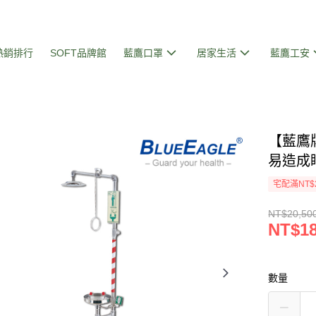
熱銷排行
SOFT品牌館
藍鷹口罩
居家生活
藍鷹工安
【藍鷹
易造成眼
宅配滿NT$
NT$20,50
NT$18
數量