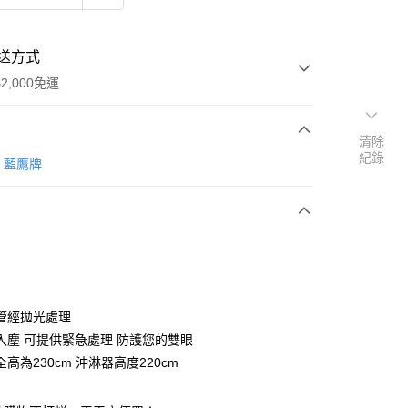
送方式
2,000免運
清除
紀錄
次付款
藍鷹牌
y
管經拋光處理
入塵 可提供緊急處理 防護您的雙眼
高為230cm 沖淋器高度220cm
享後付
FTEE先享後付」】