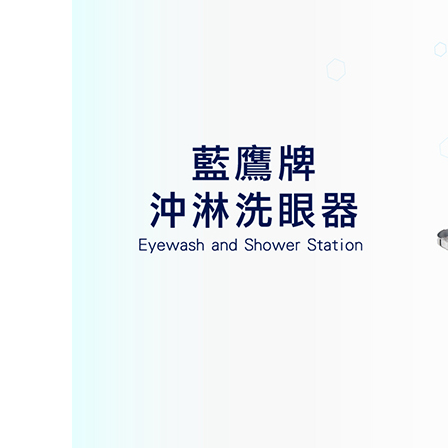
３．未成
「AFTE
任。
４．使用「
即時審查
結果請求
５．嚴禁
形，恩沛
動。