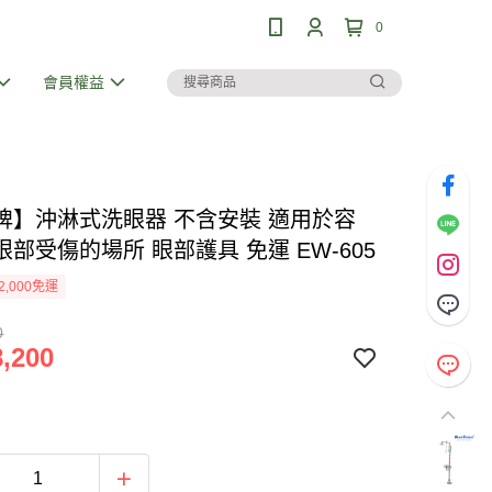
0
會員權益
牌】沖淋式洗眼器 不含安裝 適用於容
部受傷的場所 眼部護具 免運 EW-605
2,000免運
0
,200