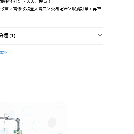
動購物不打烊，天天方便買！
先享後付是「在收到商品之後才付款」的支付方式。 讓您購物簡單
法改單，需修改請登入會員＞交易記錄＞取消訂單，再重
心！
：不需註冊會員、不需綁卡、不需儲值。
：只要手機號碼，簡訊認證，即可結帳。
：先確認商品／服務後，再付款。
宅配<如偏遠地區會員請勿選擇一般宅配，請點選其他選
類 (1)
EE先享後付」結帳流程】
地區宅配」>
方式選擇「AFTEE先享後付」後，將跳轉至「AFTEE先享後
業安全護具
眼部護具
洗眼器
頁面，進行簡訊認證並確認金額後，即可完成結帳。
0，滿NT$2,000(含以上)免運費
客服
成立數日內，您將收到繳費通知簡訊。
費通知簡訊後14天內，點擊此簡訊中的連結，可透過四大超商
區宅配<請務必選擇此配送方式，偏遠地區可參照『首頁
網路銀行／等多元方式進行付款，方視為交易完成。
知→偏遠地區配送事項』
：結帳手續完成當下不需立刻繳費，但若您需要取消訂單，請聯
的店家。未經商家同意取消之訂單仍視為有效，需透過AFTEE
20
繳納相關費用。
否成功請以「AFTEE先享後付 」之結帳頁面顯示為準，若有關於
送
功／繳費後需取消欲退款等相關疑問，請聯繫「AFTEE先享後
50
援中心」
https://netprotections.freshdesk.com/support/home
項】
恩沛科技股份有限公司提供之「AFTEE先享後付」服務完成之
依本服務之必要範圍內提供個人資料，並將交易相關給付款項請
讓予恩沛科技股份有限公司。
個人資料處理事宜，請瀏覽以下網址：
ee.tw/terms/#terms3