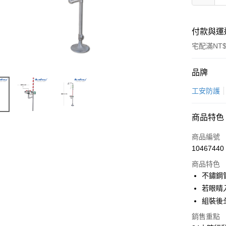
付款與運
宅配滿NT$
付款方式
品牌
信用卡一
工安防護
LINE Pay
商品特色
Apple Pay
商品編號
悠遊付
10467440
商品特色
Google Pa
不鏽鋼
全盈+PAY
若眼睛
組裝後全
AFTEE先
相關說明
銷售重點
【關於「A