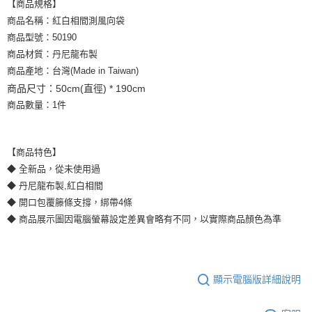
【商品規格】
商品名稱：紅白相間測風向袋
商品型號：50190
商品材質：丹尼龍布製
商品產地：台灣(Made in Taiwan)
商品尺寸：50cm(直徑) * 190cm
商品數量：1件
【商品特色】
◆ 全新品，從未使用過
◆ 丹尼龍布製,紅白相間
◆ 開口包覆籐條支撐，綁帶4條
◆ 商品展示圖因電腦螢幕設定差異會略有不同，以實際商品顏色為準
顯示電腦版詳細說明