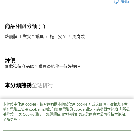
客服
商品相關分類 (1)
藍鷹牌 工業安全護具
施工安全
風向袋
評價
喜歡這個商品嗎？購買後給他一個好評吧
本分類熱銷
全站排行
本網站中使用 cookie，欲查詢有關本網站使用 cookie 方式之詳情，及若您不希
熱門標籤
望在電腦上使用 cookie 時應如何變更電腦的 cookie 設定，請參閱本網站「
隱私
權條款
」之 Cookie 聲明。您繼續使用本網站即表示您同意本公司得按本網站使
用條款之 Cookie 聲明使用 cookie。
了解更多 >