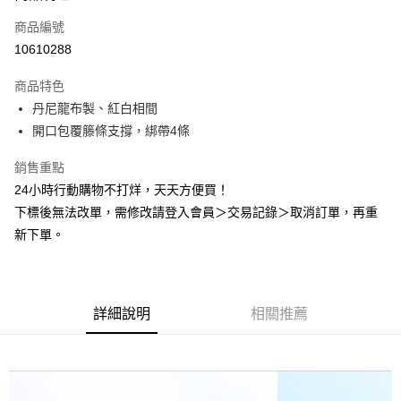
商品編號
悠遊付
10610288
Google Pay
商品特色
全盈+PAY
丹尼龍布製、紅白相間
AFTEE先享後付
開口包覆籐條支撐，綁帶4條
相關說明
銷售重點
【關於「AFTEE先享後付」】
ATM付款
AFTEE先享後付是「在收到商品之後才付款」的支付方式。 讓您購物簡單
24小時行動購物不打烊，天天方便買！
便利好安心！
下標後無法改單，需修改請登入會員＞交易記錄＞取消訂單，再重
１．簡單：不需註冊會員、不需綁卡、不需儲值。
運送方式
新下單。
２．便利：只要手機號碼，簡訊認證，即可結帳。
３．安心：先確認商品／服務後，再付款。
一般地區宅配<如偏遠地區會員請勿選擇一般宅配，請點選其他選項
內「偏遠地區宅配」>
【「AFTEE先享後付」結帳流程】
１．於結帳方式選擇「AFTEE先享後付」後，將跳轉至「AFTEE先享後付」
每筆NT$90，滿NT$2,000(含以上)免運費
詳細說明
相關推薦
結帳頁面，進行簡訊認證並確認金額後，即可完成結帳。
２．訂單成立數日內，您將收到繳費通知簡訊。
🚚偏遠地區宅配<請務必選擇此配送方式，偏遠地區可參照『首頁→
３．收到繳費通知簡訊後14天內，點擊此簡訊中的連結，可透過四大超商／
會員需知→偏遠地區配送事項』
ATM／網路銀行／等多元方式進行付款，方視為交易完成。
※ 請注意：結帳手續完成當下不需立刻繳費，但若您需要取消訂單，請聯絡
每筆NT$120
購買商品的店家。未經商家同意取消之訂單仍視為有效，需透過AFTEE先享