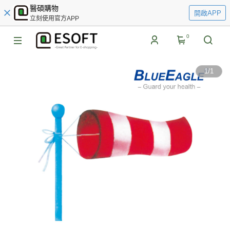
醫碩購物
開啟APP
立刻使用官方APP
0
1
/
1