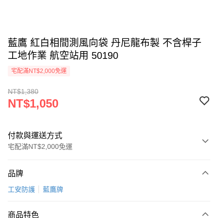
藍鷹 紅白相間測風向袋 丹尼龍布製 不含桿子
工地作業 航空站用 50190
宅配滿NT$2,000免運
NT$1,380
NT$1,050
付款與運送方式
宅配滿NT$2,000免運
付款方式
品牌
信用卡一次付款
工安防護
藍鷹牌
LINE Pay
商品特色
Apple Pay