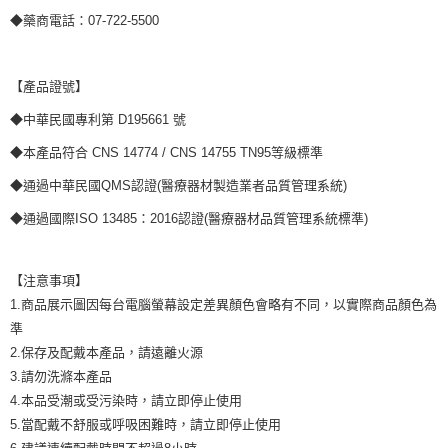
◆藥商電話：07-722-5500
【產品證號】
◆中華民國專利第 D195661 號
◆本產品符合 CNS 14774 / CNS 14755 TN95等級標準
◆通過中華民國QMS認證(醫療器材製造業者品質管理系統)
◆通過國際ISO 13485：2016認證(醫療器材品質管理系統標準)
【注意事項】
1.商品展示圖因每台電腦螢幕設定差異顏色會略有不同，以實際商品顏色為
準
2.保存及配戴本產品，請遠離火源
3.請勿洗滌本產品
4.本品受潮或受污染時，請立即停止使用
5.當配戴不舒服或呼吸困難時，請立即停止使用