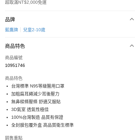
超取滿NT$2,000免運
付款方式
品牌
信用卡一次付款
藍鷹牌
兒童2-10歲
超商取貨付款
商品特色
LINE Pay
商品編號
Apple Pay
10951746
悠遊付
商品特色
Google Pay
台灣標準 N95等級醫用口罩
全盈+PAY
加粗扁耳繩減少耳後壓力
無鼻樑條壓條 舒適又服貼
AFTEE先享後付
3D氣室 透氣性極佳
相關說明
100%台灣製造 品質有保證
【關於「AFTEE先享後付」】
ATM付款
AFTEE先享後付是「在收到商品之後才付款」的支付方式。 讓您購物簡單
全封膜包覆外盒 高品質衛生標準
便利好安心！
１．簡單：不需註冊會員、不需綁卡、不需儲值。
銷售重點
運送方式