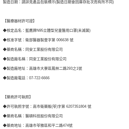
製造日期：請詳見產品包裝標示(製造日期會因庫存批次而有所不同)
【醫療器材許可證】
◆核定品名：藍鷹牌N95立體型兒童醫用口罩(未滅菌)
◆核准字號：衛部醫器製壹字第 006638 號
◆藥商名稱：同安工業股份有限公司
◆製造廠名稱：同安工業股份有限公司
◆製造廠地址：高雄市大寮區鳳林二路293之1號
◆製造廠電話：07-722-6666
【藥商許可執照】
◆許可執照字號：高市衛藥販(苓)字第 6207351804 號
◆藥商名稱：醫碩科技股份有限公司
◆藥商地址：高雄市苓雅區和平二路474號