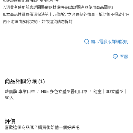
6.建議連續配戴時間不超過8小時
7.消費者使用前應詳閱醫療器材說明書(請詳閱產品使用商品圖示)
8.本商品性質具備消保法第十九條所定之合理例外情事，拆封後不得於七日
內不附理由解除契約，如欲退貨請勿拆封
顯示電腦版詳細說明
客服
商品相關分類 (1)
藍鷹牌 專業口罩
N95 多色立體型醫用口罩
幼童｜3D立體型｜
50入
評價
喜歡這個商品嗎？購買後給他一個好評吧