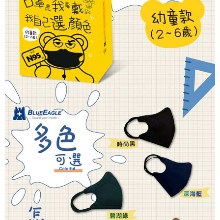
４．使用「AFTEE先享後付」時，將依據個別帳號之用戶狀況，依本公司即
🚢離島配送
時審查核予不同之上限額度；若仍有額度不足之情形，本公司將視審查結果
每筆NT$250
請求用戶進行身份認證。
５．嚴禁一人註冊多個帳號或使用他人資訊註冊。若發現惡意使用之情形，
恩沛科技股份有限公司將有權停止該用戶之使用額度並採取法律行動。