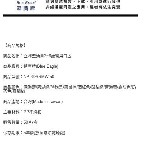
【商品規格】
商品名稱：立體型幼童2~6歲醫用口罩
商品廠牌：藍鷹牌(Blue Eagle)
商品型號：NP-3DSSMW-50
商品顏色：深海藍/碧湖綠/時尚黑/栗鼠棕/酒紅色/酪梨綠/蒼海藍/霧灰色/奶
茶色/珊瑚橘
商品產地：台灣(Made in Taiwan)
主要材料：PP不織布
販售數量：50片/盒
保存期限：5年(請放至陰涼乾燥處)