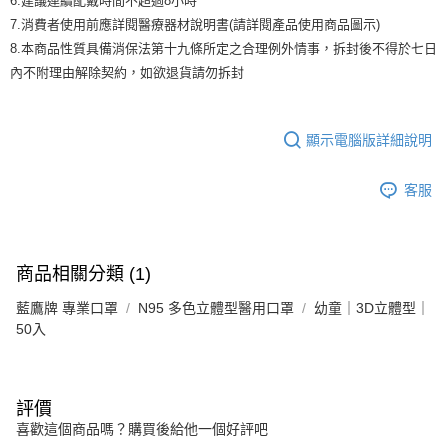
6.建議連續配戴時間不超過8小時
7.消費者使用前應詳閱醫療器材說明書(請詳閱產品使用商品圖示)
8.本商品性質具備消保法第十九條所定之合理例外情事，拆封後不得於七日
內不附理由解除契約，如欲退貨請勿拆封
顯示電腦版詳細說明
客服
商品相關分類 (1)
藍鷹牌 專業口罩
N95 多色立體型醫用口罩
幼童｜3D立體型｜
50入
評價
喜歡這個商品嗎？購買後給他一個好評吧