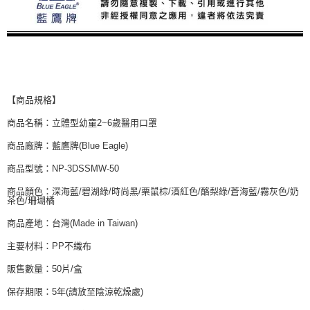
【商品規格】
商品名稱：立體型幼童2~6歲醫用口罩
商品廠牌：藍鷹牌(Blue Eagle)
商品型號：NP-3DSSMW-50
商品顏色：深海藍/碧湖綠/時尚黑/栗鼠棕/酒紅色/酪梨綠/蒼海藍/霧灰色/奶
茶色/珊瑚橘
商品產地：台灣(Made in Taiwan)
主要材料：PP不織布
販售數量：50片/盒
保存期限：5年(請放至陰涼乾燥處)