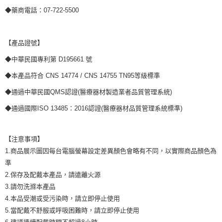
◆藥商電話：07-722-5500
【產品證號】
◆中華民國專利第 D195661 號
◆本產品符合 CNS 14774 / CNS 14755 TN95等級標準
◆通過中華民國QMS認證(醫療器材製造業者品質管理系統)
◆通過國際ISO 13485：2016認證(醫療器材品質管理系統標準)
【注意事項】
1.商品展示圖因每台電腦螢幕設定差異顏色會略有不同，以實際商品顏色為
準
2.保存及配戴本產品，請遠離火源
3.請勿洗滌本產品
4.本品受潮或受污染時，請立即停止使用
5.當配戴不舒服或呼吸困難時，請立即停止使用