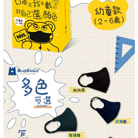
４．使用「AFTEE先享後付」時，將依據個別帳號之用戶狀況，依本公司即
🚢離島配送
時審查核予不同之上限額度；若仍有額度不足之情形，本公司將視審查結果
每筆NT$250
請求用戶進行身份認證。
５．嚴禁一人註冊多個帳號或使用他人資訊註冊。若發現惡意使用之情形，
恩沛科技股份有限公司將有權停止該用戶之使用額度並採取法律行動。