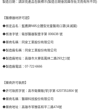
製造日期：請詳見產品包裝標示(製造日期會因庫存批次而有所不同)
【醫療器材許可證】
◆核定品名：藍鷹牌N95立體型兒童醫用口罩(未滅菌)
◆核准字號：衛部醫器製壹字第 006638 號
◆藥商名稱：同安工業股份有限公司
◆製造廠名稱：同安工業股份有限公司
◆製造廠地址：高雄市大寮區鳳林二路293之1號
◆製造廠電話：07-722-6666
【藥商許可執照】
◆許可執照字號：高市衛藥販(苓)字第 6207351804 號
◆藥商名稱：醫碩科技股份有限公司
◆藥商地址：高雄市苓雅區和平二路474號