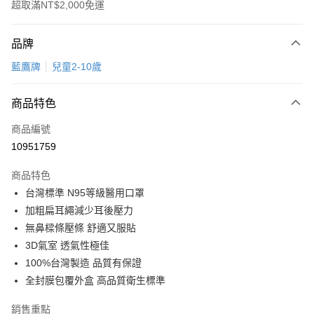
超取滿NT$2,000免運
付款方式
品牌
信用卡一次付款
藍鷹牌
兒童2-10歲
超商取貨付款
商品特色
LINE Pay
商品編號
Apple Pay
10951759
悠遊付
商品特色
Google Pay
台灣標準 N95等級醫用口罩
全盈+PAY
加粗扁耳繩減少耳後壓力
無鼻樑條壓條 舒適又服貼
AFTEE先享後付
3D氣室 透氣性極佳
相關說明
100%台灣製造 品質有保證
【關於「AFTEE先享後付」】
ATM付款
AFTEE先享後付是「在收到商品之後才付款」的支付方式。 讓您購物簡單
全封膜包覆外盒 高品質衛生標準
便利好安心！
１．簡單：不需註冊會員、不需綁卡、不需儲值。
銷售重點
運送方式