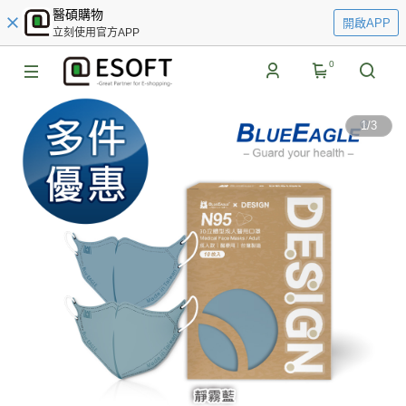
醫碩購物
開啟APP
立刻使用官方APP
0
1
/
3