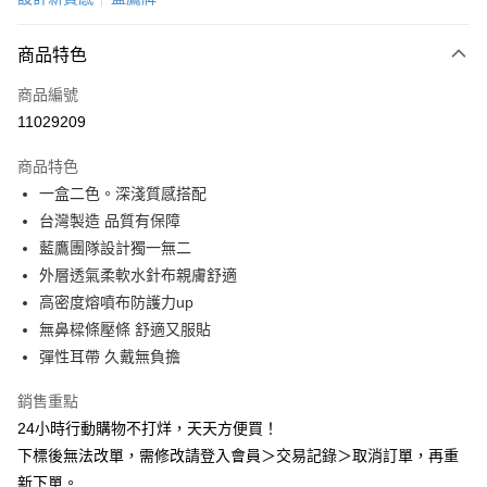
超商取貨付款
商品特色
LINE Pay
商品編號
Apple Pay
11029209
悠遊付
商品特色
Google Pay
一盒二色。深淺質感搭配
全盈+PAY
台灣製造 品質有保障
藍鷹團隊設計獨一無二
AFTEE先享後付
外層透氣柔軟水針布親膚舒適
相關說明
高密度熔噴布防護力up
【關於「AFTEE先享後付」】
ATM付款
AFTEE先享後付是「在收到商品之後才付款」的支付方式。 讓您購物簡單
無鼻樑條壓條 舒適又服貼
便利好安心！
彈性耳帶 久戴無負擔
１．簡單：不需註冊會員、不需綁卡、不需儲值。
運送方式
２．便利：只要手機號碼，簡訊認證，即可結帳。
銷售重點
３．安心：先確認商品／服務後，再付款。
全家取貨付款
24小時行動購物不打烊，天天方便買！
每筆NT$60，滿NT$2,000(含以上)免運費
【「AFTEE先享後付」結帳流程】
下標後無法改單，需修改請登入會員＞交易記錄＞取消訂單，再重
１．於結帳方式選擇「AFTEE先享後付」後，將跳轉至「AFTEE先享後付」
付款後全家取貨
新下單。
結帳頁面，進行簡訊認證並確認金額後，即可完成結帳。