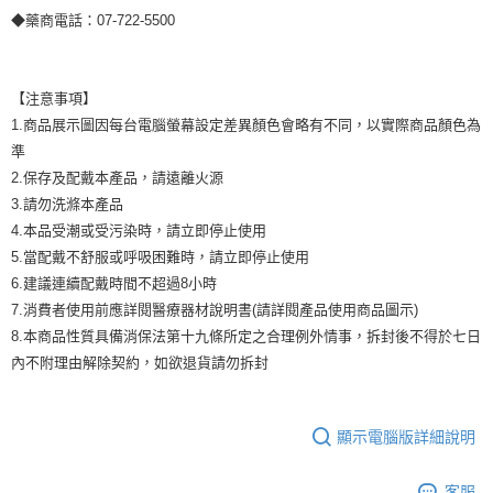
◆藥商電話：07-722-5500
【注意事項】
1.商品展示圖因每台電腦螢幕設定差異顏色會略有不同，以實際商品顏色為
準
2.保存及配戴本產品，請遠離火源
3.請勿洗滌本產品
4.本品受潮或受污染時，請立即停止使用
5.當配戴不舒服或呼吸困難時，請立即停止使用
6.建議連續配戴時間不超過8小時
7.消費者使用前應詳閱醫療器材說明書(請詳閱產品使用商品圖示)
8.本商品性質具備消保法第十九條所定之合理例外情事，拆封後不得於七日
內不附理由解除契約，如欲退貨請勿拆封
顯示電腦版詳細說明
客服