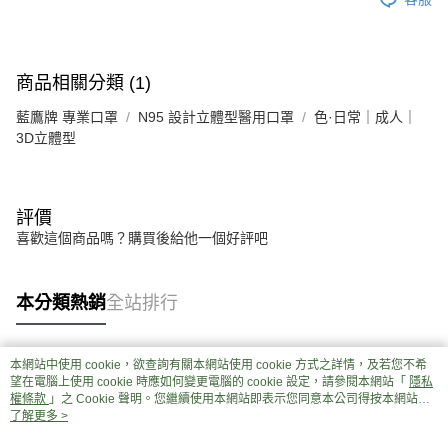
商品相關分類 (1)
藍鷹牌 專業口罩
N95 設計立體型醫用口罩
色·日常｜成人｜
3D立體型
評價
喜歡這個商品嗎？購買後給他一個好評吧
本分類熱銷
全站排行
本網站中使用 cookie，欲查詢有關本網站使用 cookie 方式之詳情，及若您不希
熱門標籤
望在電腦上使用 cookie 時應如何變更電腦的 cookie 設定，請參閱本網站「
隱私
權條款
」之 Cookie 聲明。您繼續使用本網站即表示您同意本公司得按本網站使
用條款之 Cookie 聲明使用 cookie。
了解更多 >