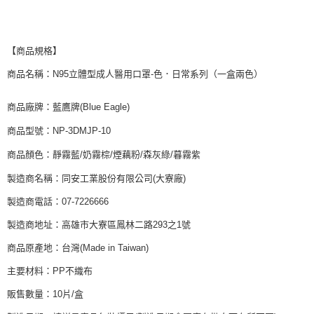
【商品規格】
商品名稱：N95立體型成人醫用口罩-色．日常系列（一盒兩色）
商品廠牌：藍鷹牌(Blue Eagle)
商品型號：NP-3DMJP-10
商品顏色：靜霧藍/奶霧棕/煙藕粉/森灰綠/暮霧紫
製造商名稱：同安工業股份有限公司(大寮廠)
製造商電話：07-7226666
製造商地址：高雄市大寮區鳳林二路293之1號
商品原產地：台灣(Made in Taiwan)
主要材料：PP不織布
販售數量：10片/盒