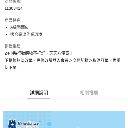
商品編號
Apple Pay
11303414
悠遊付
商品特色
Google Pay
A級豬面皮
全盈+PAY
適合高溫作業環境
AFTEE先享後付
銷售重點
相關說明
24小時行動購物不打烊，天天方便買！
【關於「AFTEE先享後付」】
下標後無法改單，需修改請登入會員＞交易記錄＞取消訂單，再重
ATM付款
AFTEE先享後付是「在收到商品之後才付款」的支付方式。 讓您購物簡單
新下單。
便利好安心！
１．簡單：不需註冊會員、不需綁卡、不需儲值。
運送方式
２．便利：只要手機號碼，簡訊認證，即可結帳。
３．安心：先確認商品／服務後，再付款。
全家取貨付款
每筆NT$60，滿NT$2,000(含以上)免運費
詳細說明
相關推薦
【「AFTEE先享後付」結帳流程】
１．於結帳方式選擇「AFTEE先享後付」後，將跳轉至「AFTEE先享後付」
付款後全家取貨
結帳頁面，進行簡訊認證並確認金額後，即可完成結帳。
２．訂單成立數日內，您將收到繳費通知簡訊。
每筆NT$60，滿NT$2,000(含以上)免運費
３．收到繳費通知簡訊後14天內，點擊此簡訊中的連結，可透過四大超商／
ATM／網路銀行／等多元方式進行付款，方視為交易完成。
7-11取貨付款
※ 請注意：結帳手續完成當下不需立刻繳費，但若您需要取消訂單，請聯絡