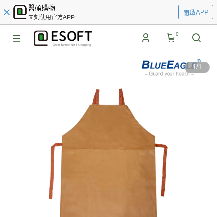
醫碩購物
開啟APP
立刻使用官方APP
0
1
/
1