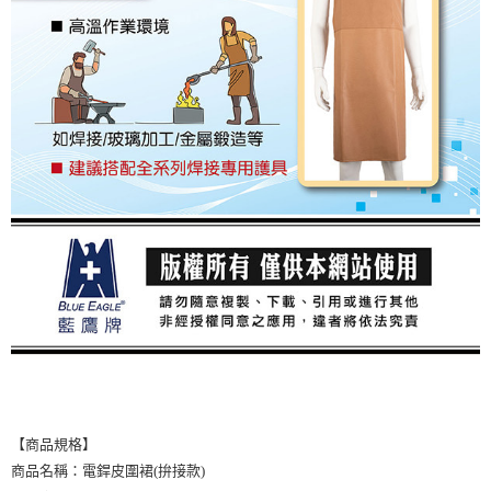
【商品規格】
商品名稱：電銲皮圍裙(拚接款)