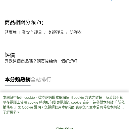
商品相關分類 (1)
藍鷹牌 工業安全護具
身體護具
防護衣
評價
喜歡這個商品嗎？購買後給他一個好評吧
本分類熱銷
全站排行
本網站中使用 cookie，欲查詢有關本網站使用 cookie 方式之詳情，及若您不希
熱門標籤
望在電腦上使用 cookie 時應如何變更電腦的 cookie 設定，請參閱本網站「
隱私
權條款
」之 Cookie 聲明。您繼續使用本網站即表示您同意本公司得按本網站使
用條款之 Cookie 聲明使用 cookie。
了解更多 >