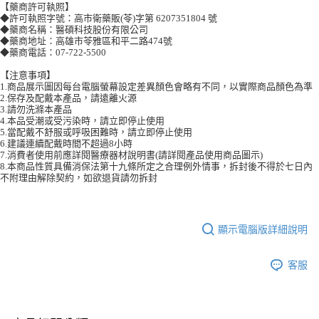
【藥商許可執照】
◆許可執照字號：高市衛藥販(苓)字第 6207351804 號
◆藥商名稱：醫碩科技股份有限公司
◆藥商地址：高雄市苓雅區和平二路474號
◆藥商電話：07-722-5500
【注意事項】
1.商品展示圖因每台電腦螢幕設定差異顏色會略有不同，以實際商品顏色為準
2.保存及配戴本產品，請遠離火源
3.請勿洗滌本產品
4.本品受潮或受污染時，請立即停止使用
5.當配戴不舒服或呼吸困難時，請立即停止使用
6.建議連續配戴時間不超過8小時
7.消費者使用前應詳閱醫療器材說明書(請詳閱產品使用商品圖示)
8.本商品性質具備消保法第十九條所定之合理例外情事，拆封後不得於七日內
不附理由解除契約，如欲退貨請勿拆封
顯示電腦版詳細說明
客服