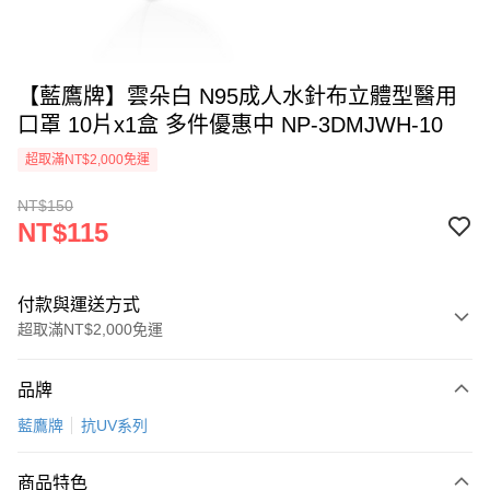
【藍鷹牌】雲朵白 N95成人水針布立體型醫用
口罩 10片x1盒 多件優惠中 NP-3DMJWH-10
超取滿NT$2,000免運
NT$150
NT$115
付款與運送方式
超取滿NT$2,000免運
付款方式
品牌
信用卡一次付款
藍鷹牌
抗UV系列
超商取貨付款
商品特色
LINE Pay