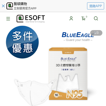
醫碩購物
開啟APP
立刻使用官方APP
0
1
/
3