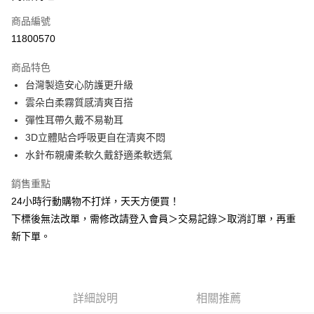
商品編號
Apple Pay
11800570
悠遊付
商品特色
Google Pay
台灣製造安心防護更升級
全盈+PAY
雲朵白柔霧質感清爽百搭
彈性耳帶久戴不易勒耳
AFTEE先享後付
3D立體貼合呼吸更自在清爽不悶
相關說明
水針布親膚柔軟久戴舒適柔軟透氣
【關於「AFTEE先享後付」】
ATM付款
AFTEE先享後付是「在收到商品之後才付款」的支付方式。 讓您購物簡單
銷售重點
便利好安心！
１．簡單：不需註冊會員、不需綁卡、不需儲值。
24小時行動購物不打烊，天天方便買！
運送方式
２．便利：只要手機號碼，簡訊認證，即可結帳。
下標後無法改單，需修改請登入會員＞交易記錄＞取消訂單，再重
３．安心：先確認商品／服務後，再付款。
全家取貨付款
新下單。
每筆NT$60，滿NT$2,000(含以上)免運費
【「AFTEE先享後付」結帳流程】
１．於結帳方式選擇「AFTEE先享後付」後，將跳轉至「AFTEE先享後付」
付款後全家取貨
結帳頁面，進行簡訊認證並確認金額後，即可完成結帳。
２．訂單成立數日內，您將收到繳費通知簡訊。
每筆NT$60，滿NT$2,000(含以上)免運費
３．收到繳費通知簡訊後14天內，點擊此簡訊中的連結，可透過四大超商／
詳細說明
相關推薦
ATM／網路銀行／等多元方式進行付款，方視為交易完成。