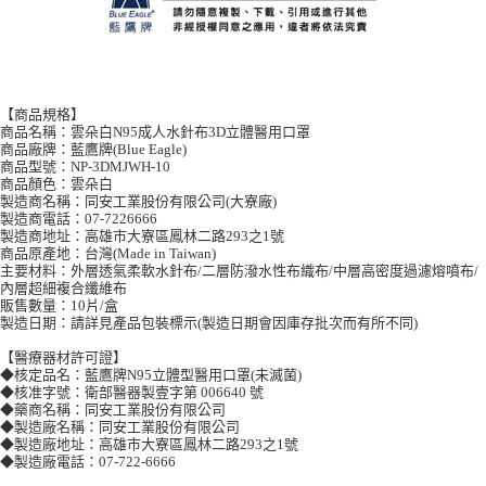
【商品規格】
商品名稱：雲朵白N95成人水針布3D立體醫用口罩
商品廠牌：藍鷹牌(Blue Eagle)
商品型號：NP-3DMJWH-10
商品顏色：雲朵白
製造商名稱：同安工業股份有限公司(大寮廠)
製造商電話：07-7226666
製造商地址：高雄市大寮區鳳林二路293之1號
商品原產地：台灣(Made in Taiwan)
主要材料：外層透氣柔軟水針布/二層防潑水性布織布/中層高密度過濾熔噴布/
內層超細複合纖維布
販售數量：10片/盒
製造日期：請詳見產品包裝標示(製造日期會因庫存批次而有所不同)
【醫療器材許可證】
◆核定品名：藍鷹牌N95立體型醫用口罩(未滅菌)
◆核准字號：衛部醫器製壹字第 006640 號
◆藥商名稱：同安工業股份有限公司
◆製造廠名稱：同安工業股份有限公司
◆製造廠地址：高雄市大寮區鳳林二路293之1號
◆製造廠電話：07-722-6666