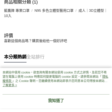
商品相關分類 (1)
藍鷹牌 專業口罩
N95 多色立體型醫用口罩
成人｜3D立體型｜
10入
評價
喜歡這個商品嗎？購買後給他一個好評吧
本分類熱銷
全站排行
本網站中使用 cookie，欲查詢有關本網站使用 cookie 方式之詳情，及若您不希
熱門標籤
望在電腦上使用 cookie 時應如何變更電腦的 cookie 設定，請參閱本網站「
隱私
權條款
」之 Cookie 聲明。您繼續使用本網站即表示您同意本公司得按本網站使
用條款之 Cookie 聲明使用 cookie。
了解更多 >
我知道了