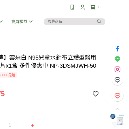
0
會員權益
牌】雲朵白 N95兒童水針布立體型醫用
0片x1盒 多件優惠中 NP-3DSMJWH-50
2,000免運
75