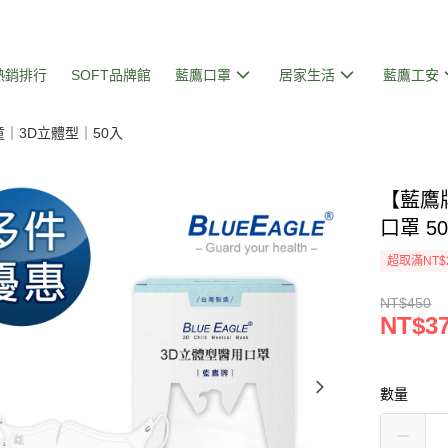
熱銷排行
SOFT品牌館
藍鷹口罩
居家生活
藍鷹工安
童｜3D立體型｜50入
【藍鷹
口罩 5
超取滿NT$
NT$450
NT$3
數量