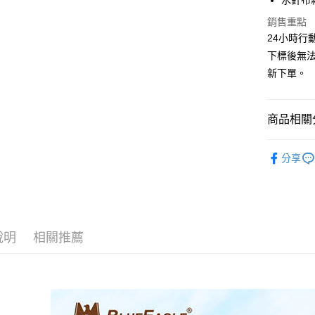
水針布
相關說明
銷售重點
【關於「A
ATM付款
AFTEE
24小時行
便利好安
下標後無
１．簡單
新下單。
２．便利
運送方式
３．安心
全家取貨
【「AFT
商品相關分
每筆NT$6
１．於結帳
付」結帳
藍鷹牌 專
付款後全
２．訂單
分享
｜50入
３．收到繳
每筆NT$6
／ATM／
※ 請注意
7-11取貨
絡購買商品
先享後付
每筆NT$6
※ 交易是
說明
相關推薦
是否繳費成
付款後7-1
付客戶支
每筆NT$6
【注意事
一般地區
１．透過由
交易，需
項內「偏遠
求債權轉