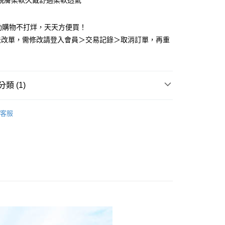
親膚柔軟久戴舒適柔軟透氣
FTEE先享後付」】
先享後付是「在收到商品之後才付款」的支付方式。 讓您購物簡單
動購物不打烊，天天方便買！
心！
法改單，需修改請登入會員＞交易記錄＞取消訂單，再重
：不需註冊會員、不需綁卡、不需儲值。
：只要手機號碼，簡訊認證，即可結帳。
：先確認商品／服務後，再付款。
付款
EE先享後付」結帳流程】
類 (1)
0，滿NT$2,000(含以上)免運費
方式選擇「AFTEE先享後付」後，將跳轉至「AFTEE先享後
頁面，進行簡訊認證並確認金額後，即可完成結帳。
業口罩
N95 多色立體型醫用口罩
兒童｜3D立體型
家取貨
成立數日內，您將收到繳費通知簡訊。
客服
費通知簡訊後14天內，點擊此簡訊中的連結，可透過四大超商
0，滿NT$2,000(含以上)免運費
網路銀行／等多元方式進行付款，方視為交易完成。
：結帳手續完成當下不需立刻繳費，但若您需要取消訂單，請聯
付款
的店家。未經商家同意取消之訂單仍視為有效，需透過AFTEE
繳納相關費用。
0，滿NT$2,000(含以上)免運費
否成功請以「AFTEE先享後付 」之結帳頁面顯示為準，若有關於
功／繳費後需取消欲退款等相關疑問，請聯繫「AFTEE先享後
1取貨
援中心」
https://netprotections.freshdesk.com/support/home
0，滿NT$2,000(含以上)免運費
項】
宅配<如偏遠地區會員請勿選擇一般宅配，請點選其他選
恩沛科技股份有限公司提供之「AFTEE先享後付」服務完成之
依本服務之必要範圍內提供個人資料，並將交易相關給付款項請
地區宅配」>
讓予恩沛科技股份有限公司。