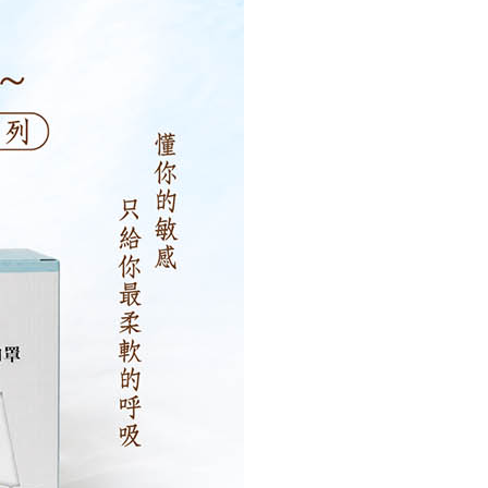
0，滿NT$2,000(含以上)免運費
個人資料處理事宜，請瀏覽以下網址：
ee.tw/terms/#terms3
區宅配<請務必選擇此配送方式，偏遠地區可參照『首頁
年的使用者請事先徵得法定代理人或監護人之同意方可使用
知→偏遠地區配送事項』
E先享後付」，若未經同意申辦者引起之損失，本公司不負相關責
20
AFTEE先享後付」時，將依據個別帳號之用戶狀況，依本公司
核予不同之上限額度；若仍有額度不足之情形，本公司將視審查
送
用戶進行身份認證。
一人註冊多個帳號或使用他人資訊註冊。若發現惡意使用之情
50
科技股份有限公司將有權停止該用戶之使用額度並採取法律行