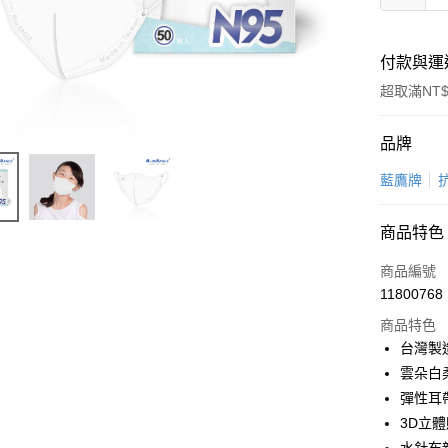
付款與運
超取滿NT$
付款方式
品牌
信用卡一
藍鷹牌
超商取貨
商品特色
LINE Pay
商品編號
Apple Pay
11800768
商品特色
悠遊付
台灣製
Google Pa
雲朵白
彈性耳
全盈+PAY
3D立
AFTEE先