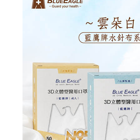
每筆NT$9
２．關於
https://aft
🚚偏遠地
３．未成
→會員需
「AFTE
任。
每筆NT$1
４．使用「
即時審查
🚢離島配
結果請求
５．嚴禁
每筆NT$2
形，恩沛
動。