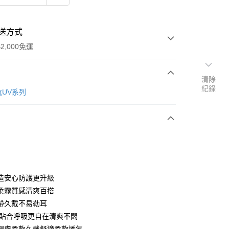
送方式
2,000免運
清除
紀錄
次付款
抗UV系列
付款
造安心防護更升級
y
柔霧質感清爽百搭
帶久戴不易勒耳
體貼合呼吸更自在清爽不悶
享後付