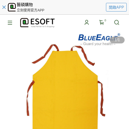
醫碩購物
開啟APP
立刻使用官方APP
0
1
/
1