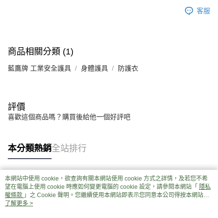
客服
商品相關分類 (1)
藍鷹牌 工業安全護具
身體護具
防護衣
評價
喜歡這個商品嗎？購買後給他一個好評吧
本分類熱銷
全站排行
本網站中使用 cookie，欲查詢有關本網站使用 cookie 方式之詳情，及若您不希
熱門標籤
望在電腦上使用 cookie 時應如何變更電腦的 cookie 設定，請參閱本網站「
隱私
權條款
」之 Cookie 聲明。您繼續使用本網站即表示您同意本公司得按本網站使
用條款之 Cookie 聲明使用 cookie。
了解更多 >