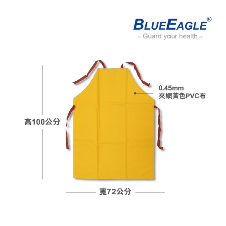
３．收到繳費通知簡訊後14天內，點擊此簡訊中的連結，可透過四大超商／
ATM／網路銀行／等多元方式進行付款，方視為交易完成。
7-11取貨付款
※ 請注意：結帳手續完成當下不需立刻繳費，但若您需要取消訂單，請聯絡
每筆NT$60，滿NT$2,000(含以上)免運費
購買商品的店家。未經商家同意取消之訂單仍視為有效，需透過AFTEE先享
後付繳納相關費用。
付款後7-11取貨
※ 交易是否成功請以「AFTEE先享後付 」之結帳頁面顯示為準，若有關於
是否繳費成功／繳費後需取消欲退款等相關疑問，請聯繫「AFTEE先享後付
每筆NT$60，滿NT$2,000(含以上)免運費
客戶支援中心」
https://netprotections.freshdesk.com/support/home
一般地區宅配<如偏遠地區會員請勿選擇一般宅配，請點選其他選項
【注意事項】
內「偏遠地區宅配」>
１．透過由恩沛科技股份有限公司提供之「AFTEE先享後付」服務完成之交
易，需依本服務之必要範圍內提供個人資料，並將交易相關給付款項請求債
每筆NT$90，滿NT$2,000(含以上)免運費
權轉讓予恩沛科技股份有限公司。
２．關於個人資料處理事宜，請瀏覽以下網址：
🚚偏遠地區宅配<請務必選擇此配送方式，偏遠地區可參照『首頁→
https://aftee.tw/terms/#terms3
會員需知→偏遠地區配送事項』
３．未成年的使用者請事先徵得法定代理人或監護人之同意方可使用
「AFTEE先享後付」，若未經同意申辦者引起之損失，本公司不負相關責
每筆NT$120
任。
４．使用「AFTEE先享後付」時，將依據個別帳號之用戶狀況，依本公司即
🚢離島配送
時審查核予不同之上限額度；若仍有額度不足之情形，本公司將視審查結果
每筆NT$250
請求用戶進行身份認證。
５．嚴禁一人註冊多個帳號或使用他人資訊註冊。若發現惡意使用之情形，
恩沛科技股份有限公司將有權停止該用戶之使用額度並採取法律行動。