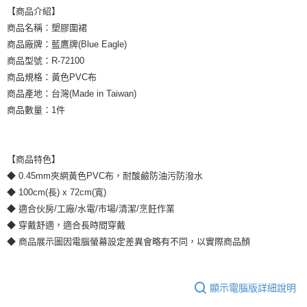
【商品介紹】
商品名稱：塑膠圍裙
商品廠牌：藍鷹牌(Blue Eagle)
商品型號：R-72100
商品規格：黃色PVC布
商品產地：台灣(Made in Taiwan)
商品數量：1件
【商品特色】
◆ 0.45mm夾網黃色PVC布，耐酸鹼防油污防潑水
◆ 100cm(長) x 72cm(寬)
◆ 適合伙房/工廠/水電/市場/清潔/烹飪作業
◆ 穿戴舒適，適合長時間穿戴
◆ 商品展示圖因電腦螢幕設定差異會略有不同，以實際商品顏
顯示電腦版詳細說明