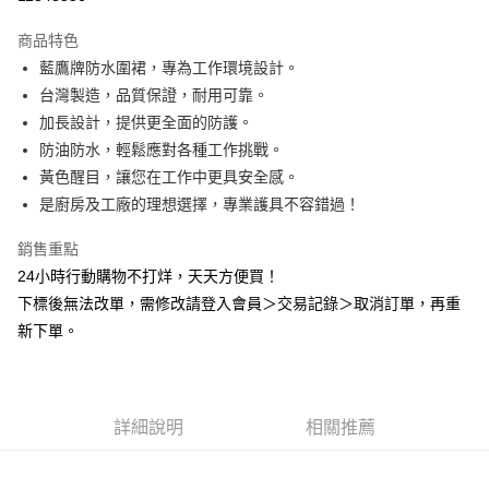
LINE Pay
商品特色
Apple Pay
藍鷹牌防水圍裙，專為工作環境設計。
台灣製造，品質保證，耐用可靠。
悠遊付
加長設計，提供更全面的防護。
Google Pay
防油防水，輕鬆應對各種工作挑戰。
黃色醒目，讓您在工作中更具安全感。
全盈+PAY
是廚房及工廠的理想選擇，專業護具不容錯過！
AFTEE先享後付
銷售重點
相關說明
24小時行動購物不打烊，天天方便買！
【關於「AFTEE先享後付」】
ATM付款
AFTEE先享後付是「在收到商品之後才付款」的支付方式。 讓您購物簡單
下標後無法改單，需修改請登入會員＞交易記錄＞取消訂單，再重
便利好安心！
新下單。
１．簡單：不需註冊會員、不需綁卡、不需儲值。
運送方式
２．便利：只要手機號碼，簡訊認證，即可結帳。
３．安心：先確認商品／服務後，再付款。
全家取貨付款
每筆NT$60，滿NT$2,000(含以上)免運費
【「AFTEE先享後付」結帳流程】
詳細說明
相關推薦
１．於結帳方式選擇「AFTEE先享後付」後，將跳轉至「AFTEE先享後付」
付款後全家取貨
結帳頁面，進行簡訊認證並確認金額後，即可完成結帳。
２．訂單成立數日內，您將收到繳費通知簡訊。
每筆NT$60，滿NT$2,000(含以上)免運費