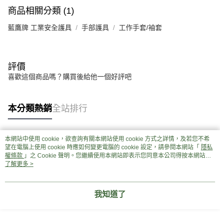
商品相關分類 (1)
藍鷹牌 工業安全護具
手部護具
工作手套/袖套
評價
喜歡這個商品嗎？購買後給他一個好評吧
本分類熱銷
全站排行
本網站中使用 cookie，欲查詢有關本網站使用 cookie 方式之詳情，及若您不希
熱門標籤
望在電腦上使用 cookie 時應如何變更電腦的 cookie 設定，請參閱本網站「
隱私
權條款
」之 Cookie 聲明。您繼續使用本網站即表示您同意本公司得按本網站使
用條款之 Cookie 聲明使用 cookie。
了解更多 >
我知道了