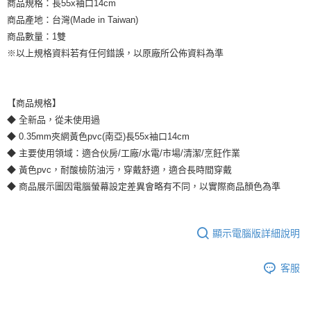
7-11取貨付款
商品規格：長55x袖口14cm
※ 請注意：結帳手續完成當下不需立刻繳費，但若您需要取消訂單，請聯絡
商品產地：台灣(Made in Taiwan)
每筆NT$60，滿NT$2,000(含以上)免運費
購買商品的店家。未經商家同意取消之訂單仍視為有效，需透過AFTEE先享
後付繳納相關費用。
商品數量：1雙
付款後7-11取貨
※ 交易是否成功請以「AFTEE先享後付 」之結帳頁面顯示為準，若有關於
※以上規格資料若有任何錯誤，以原廠所公佈資料為準
是否繳費成功／繳費後需取消欲退款等相關疑問，請聯繫「AFTEE先享後付
每筆NT$60，滿NT$2,000(含以上)免運費
客戶支援中心」
https://netprotections.freshdesk.com/support/home
一般地區宅配<如偏遠地區會員請勿選擇一般宅配，請點選其他選項
【注意事項】
【商品規格】
內「偏遠地區宅配」>
１．透過由恩沛科技股份有限公司提供之「AFTEE先享後付」服務完成之交
◆ 全新品，從未使用過
易，需依本服務之必要範圍內提供個人資料，並將交易相關給付款項請求債
每筆NT$90，滿NT$2,000(含以上)免運費
權轉讓予恩沛科技股份有限公司。
◆ 0.35mm夾網黃色pvc(南亞)長55x袖口14cm
２．關於個人資料處理事宜，請瀏覽以下網址：
🚚偏遠地區宅配<請務必選擇此配送方式，偏遠地區可參照『首頁→
◆ 主要使用領域：適合伙房/工廠/水電/市場/清潔/烹飪作業
https://aftee.tw/terms/#terms3
◆ 黃色pvc，耐酸檢防油污，穿戴舒適，適合長時間穿戴
會員需知→偏遠地區配送事項』
３．未成年的使用者請事先徵得法定代理人或監護人之同意方可使用
「AFTEE先享後付」，若未經同意申辦者引起之損失，本公司不負相關責
◆ 商品展示圖因電腦螢幕設定差異會略有不同，以實際商品顏色為準
每筆NT$120
任。
４．使用「AFTEE先享後付」時，將依據個別帳號之用戶狀況，依本公司即
🚢離島配送
時審查核予不同之上限額度；若仍有額度不足之情形，本公司將視審查結果
顯示電腦版詳細說明
每筆NT$250
請求用戶進行身份認證。
５．嚴禁一人註冊多個帳號或使用他人資訊註冊。若發現惡意使用之情形，
恩沛科技股份有限公司將有權停止該用戶之使用額度並採取法律行動。
客服