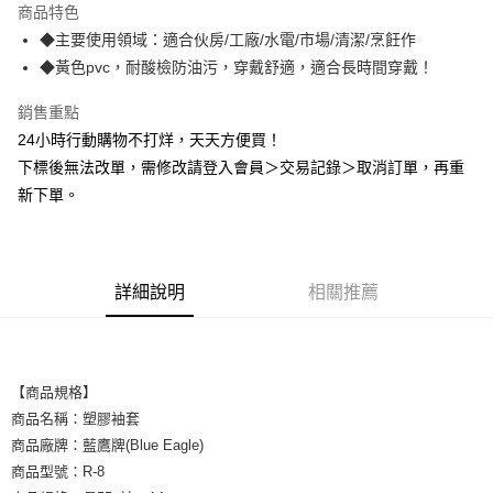
商品特色
Apple Pay
◆主要使用領域：適合伙房/工廠/水電/市場/清潔/烹飪作
◆黃色pvc，耐酸檢防油污，穿戴舒適，適合長時間穿戴！
悠遊付
銷售重點
Google Pay
24小時行動購物不打烊，天天方便買！
全盈+PAY
下標後無法改單，需修改請登入會員＞交易記錄＞取消訂單，再重
新下單。
AFTEE先享後付
相關說明
【關於「AFTEE先享後付」】
ATM付款
AFTEE先享後付是「在收到商品之後才付款」的支付方式。 讓您購物簡單
便利好安心！
詳細說明
相關推薦
１．簡單：不需註冊會員、不需綁卡、不需儲值。
運送方式
２．便利：只要手機號碼，簡訊認證，即可結帳。
３．安心：先確認商品／服務後，再付款。
全家取貨付款
每筆NT$60，滿NT$2,000(含以上)免運費
【「AFTEE先享後付」結帳流程】
【商品規格】
１．於結帳方式選擇「AFTEE先享後付」後，將跳轉至「AFTEE先享後付」
商品名稱：塑膠袖套
付款後全家取貨
結帳頁面，進行簡訊認證並確認金額後，即可完成結帳。
商品廠牌：藍鷹牌(Blue Eagle)
２．訂單成立數日內，您將收到繳費通知簡訊。
每筆NT$60，滿NT$2,000(含以上)免運費
３．收到繳費通知簡訊後14天內，點擊此簡訊中的連結，可透過四大超商／
商品型號：R-8
ATM／網路銀行／等多元方式進行付款，方視為交易完成。