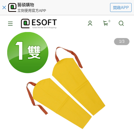
醫碩購物
開啟APP
立刻使用官方APP
0
1
/
3