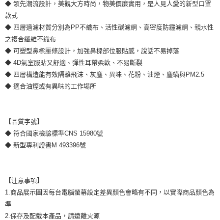
◆ 領先潮流設計，美觀大方時尚，物美價廉實用，是人見人愛的新型口罩
款式
◆ 四層過濾材質分別為PP不織布、活性碳濾網、高密度防霾濾網、親水性
之複合纖維不織布
◆ 可塑型鼻樑壓條設計，加強鼻樑部位服貼感，說話不易掉落
◆ 4D氣室服貼又舒適、彈性耳帶柔軟、不易斷裂
◆ 四層構造能有效隔離飛沫、灰塵、異味、花粉、油煙、塵蟎與PM2.5
◆ 適合油煙或有異味的工作場所
【品質字號】
◆ 符合國家檢驗標準CNS 15980號
◆ 新型專利證書M 493396號
【注意事項】
1.商品展示圖因每台電腦螢幕設定差異顏色會略有不同，以實際商品顏色為
準
2.保存及配戴本產品，請遠離火源