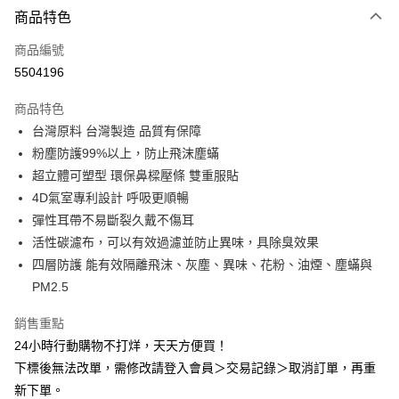
商品特色
LINE Pay
商品編號
Apple Pay
5504196
悠遊付
商品特色
Google Pay
台灣原料 台灣製造 品質有保障
全盈+PAY
粉塵防護99%以上，防止飛沫塵蟎
超立體可塑型 環保鼻樑壓條 雙重服貼
AFTEE先享後付
4D氣室專利設計 呼吸更順暢
相關說明
彈性耳帶不易斷裂久戴不傷耳
【關於「AFTEE先享後付」】
ATM付款
AFTEE先享後付是「在收到商品之後才付款」的支付方式。 讓您購物簡單
活性碳濾布，可以有效過濾並防止異味，具除臭效果
便利好安心！
四層防護 能有效隔離飛沫、灰塵、異味、花粉、油煙、塵蟎與
１．簡單：不需註冊會員、不需綁卡、不需儲值。
運送方式
PM2.5
２．便利：只要手機號碼，簡訊認證，即可結帳。
３．安心：先確認商品／服務後，再付款。
全家取貨付款
銷售重點
每筆NT$60，滿NT$2,000(含以上)免運費
【「AFTEE先享後付」結帳流程】
24小時行動購物不打烊，天天方便買！
１．於結帳方式選擇「AFTEE先享後付」後，將跳轉至「AFTEE先享後付」
付款後全家取貨
下標後無法改單，需修改請登入會員＞交易記錄＞取消訂單，再重
結帳頁面，進行簡訊認證並確認金額後，即可完成結帳。
２．訂單成立數日內，您將收到繳費通知簡訊。
新下單。
每筆NT$60，滿NT$2,000(含以上)免運費