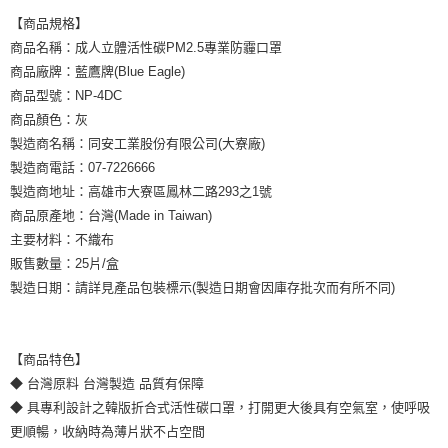
【商品規格】
商品名稱：成人立體活性碳PM2.5專業防霾口罩
商品廠牌：藍鷹牌(Blue Eagle)
商品型號：NP-4DC
商品顏色：灰
製造商名稱：同安工業股份有限公司(大寮廠)
製造商電話：07-7226666
製造商地址：高雄市大寮區鳳林二路293之1號
商品原產地：台灣(Made in Taiwan)
主要材料：不織布
販售數量：25片/盒
製造日期：請詳見產品包裝標示(製造日期會因庫存批次而有所不同)
【商品特色】
◆ 台灣原料 台灣製造 品質有保障
◆ 具專利設計之韓版折合式活性碳口罩，打開更大後具有空氣室，使呼吸
更順暢，收納時為薄片狀不占空間