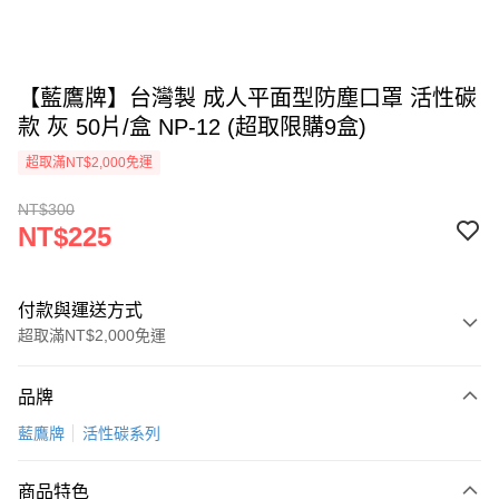
【藍鷹牌】台灣製 成人平面型防塵口罩 活性碳
款 灰 50片/盒 NP-12 (超取限購9盒)
超取滿NT$2,000免運
NT$300
NT$225
付款與運送方式
超取滿NT$2,000免運
付款方式
品牌
信用卡一次付款
藍鷹牌
活性碳系列
超商取貨付款
商品特色
LINE Pay