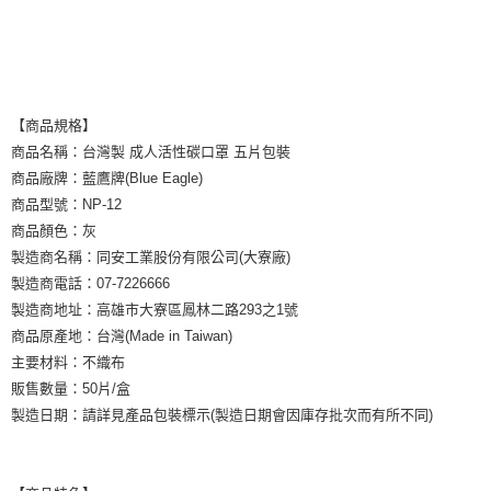
【商品規格】
商品名稱：台灣製 成人活性碳口罩 五片包裝
商品廠牌：藍鷹牌(Blue Eagle)
商品型號：NP-12
商品顏色：灰
製造商名稱：同安工業股份有限公司(大寮廠)
製造商電話：07-7226666
製造商地址：高雄市大寮區鳳林二路293之1號
商品原產地：台灣(Made in Taiwan)
主要材料：不織布
販售數量：50片/盒
製造日期：請詳見產品包裝標示(製造日期會因庫存批次而有所不同)