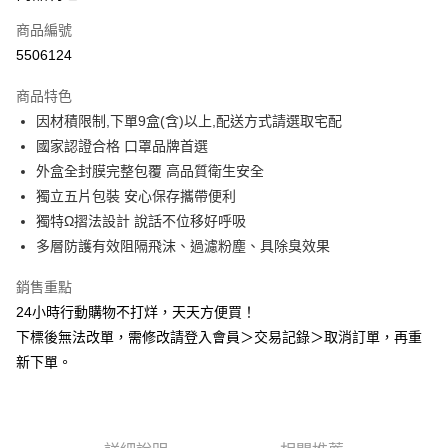
商品編號
Apple Pay
5506124
悠遊付
商品特色
Google Pay
因材積限制,下單9盒(含)以上,配送方式請選取宅配
全盈+PAY
國家認證合格 口罩品牌首選
外盒全封膜完整包覆 高品質衛生安全
AFTEE先享後付
獨立五片包裝 安心保存攜帶便利
相關說明
獨特Ω摺法設計 說話不位移好呼吸
【關於「AFTEE先享後付」】
ATM付款
AFTEE先享後付是「在收到商品之後才付款」的支付方式。 讓您購物簡單
多層防護有效阻隔飛沫、過濾粉塵、具除臭效果
便利好安心！
１．簡單：不需註冊會員、不需綁卡、不需儲值。
銷售重點
運送方式
２．便利：只要手機號碼，簡訊認證，即可結帳。
24小時行動購物不打烊，天天方便買！
３．安心：先確認商品／服務後，再付款。
全家取貨付款
下標後無法改單，需修改請登入會員＞交易記錄＞取消訂單，再重
每筆NT$60，滿NT$2,000(含以上)免運費
【「AFTEE先享後付」結帳流程】
新下單。
１．於結帳方式選擇「AFTEE先享後付」後，將跳轉至「AFTEE先享後付」
付款後全家取貨
結帳頁面，進行簡訊認證並確認金額後，即可完成結帳。
２．訂單成立數日內，您將收到繳費通知簡訊。
每筆NT$60，滿NT$2,000(含以上)免運費
３．收到繳費通知簡訊後14天內，點擊此簡訊中的連結，可透過四大超商／
ATM／網路銀行／等多元方式進行付款，方視為交易完成。