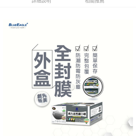
詳細說明
相關推薦
7-11取貨付款
※ 請注意：結帳手續完成當下不需立刻繳費，但若您需要取消訂單，請聯絡
每筆NT$60，滿NT$2,000(含以上)免運費
購買商品的店家。未經商家同意取消之訂單仍視為有效，需透過AFTEE先享
後付繳納相關費用。
付款後7-11取貨
※ 交易是否成功請以「AFTEE先享後付 」之結帳頁面顯示為準，若有關於
是否繳費成功／繳費後需取消欲退款等相關疑問，請聯繫「AFTEE先享後付
每筆NT$60，滿NT$2,000(含以上)免運費
客戶支援中心」
https://netprotections.freshdesk.com/support/home
一般地區宅配<如偏遠地區會員請勿選擇一般宅配，請點選其他選項
【注意事項】
內「偏遠地區宅配」>
１．透過由恩沛科技股份有限公司提供之「AFTEE先享後付」服務完成之交
易，需依本服務之必要範圍內提供個人資料，並將交易相關給付款項請求債
每筆NT$90，滿NT$2,000(含以上)免運費
權轉讓予恩沛科技股份有限公司。
２．關於個人資料處理事宜，請瀏覽以下網址：
🚚偏遠地區宅配<請務必選擇此配送方式，偏遠地區可參照『首頁→
https://aftee.tw/terms/#terms3
會員需知→偏遠地區配送事項』
３．未成年的使用者請事先徵得法定代理人或監護人之同意方可使用
「AFTEE先享後付」，若未經同意申辦者引起之損失，本公司不負相關責
每筆NT$120
任。
４．使用「AFTEE先享後付」時，將依據個別帳號之用戶狀況，依本公司即
🚢離島配送
時審查核予不同之上限額度；若仍有額度不足之情形，本公司將視審查結果
每筆NT$250
請求用戶進行身份認證。
５．嚴禁一人註冊多個帳號或使用他人資訊註冊。若發現惡意使用之情形，
恩沛科技股份有限公司將有權停止該用戶之使用額度並採取法律行動。