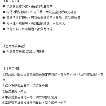
【商品特色】
◆ 全封膜包覆外盒，高品質衛生標準
◆ 獨特Ω摺法設計，不易位移、大氣室空間呼吸更舒適
◆ 高級活性碳顆粒，可有效過濾並防止異味、具除臭效果
◆ 潑水性不織布層，有效阻隔飛沫、水氣滲入
◆ 台灣原料、台灣製造，品質有保障
【產品品質字號】
◆ 台灣國家標準 CNS 14756號
【注意事項】
1.商品展示圖因每台電腦螢幕設定差異顏色會略有不同，以實際商品顏色為
準
2.保存及配戴本產品，請遠離火源
3.請勿洗滌本產品
4.本品受潮或受污染時，請立即停止使用
5.當配戴不舒服或呼吸困難時，請立即停止使用