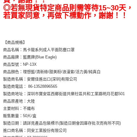
◎若無現貨特定商品則需等待15~30天，
若買家同意，再做下標動作，謝謝！！
【商品規格】
商品名稱：馬卡龍系列成人平面防塵口罩
商品廠牌：藍鷹牌(Blue Eagle)
商品型號：NP-13X
商品顏色：理想藍/清新綠/甜美粉/浪漫紫/活力黃/純真白
製造商名稱：安爾佳進出口(深圳)有限公司
製造商電話： 86-13528896565
製造商地址：深圳市寶安區西鄉街道共樂社區共和工業路明月花都501
商品原產地：大陸
主要材料：不織布
販售數量：50片/盒
製造日期：請詳見產品包裝標示(製造日期會因庫存批次而有所不同)
進口商名稱：同安工業股份有限公司