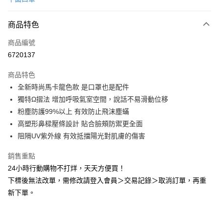
超商取貨付款
商品特色
LINE Pay
商品編號
Apple Pay
6720137
悠遊付
商品特色
Google Pay
全新時尚馬卡龍色款 是口罩也是配件
全盈+PAY
獨特Ω摺法 增加呼吸氣室空間，說話不易滑動位移
粉塵防護99%以上 有效防止飛沫塵蟎
AFTEE先享後付
高塑形鼻樑壓條設計 貼合臉頰防禦更全面
相關說明
阻隔UV紫外線 有效抵擋陽光對肌膚的傷害
【關於「AFTEE先享後付」】
ATM付款
AFTEE先享後付是「在收到商品之後才付款」的支付方式。 讓您購物簡單
銷售重點
便利好安心！
１．簡單：不需註冊會員、不需綁卡、不需儲值。
24小時行動購物不打烊，天天方便買！
運送方式
２．便利：只要手機號碼，簡訊認證，即可結帳。
下標後無法改單，需修改請登入會員＞交易記錄＞取消訂單，再重
３．安心：先確認商品／服務後，再付款。
全家取貨付款
新下單。
每筆NT$60，滿NT$2,000(含以上)免運費
【「AFTEE先享後付」結帳流程】
１．於結帳方式選擇「AFTEE先享後付」後，將跳轉至「AFTEE先享後付」
付款後全家取貨
結帳頁面，進行簡訊認證並確認金額後，即可完成結帳。