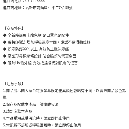
進口商電話：07-7226666
進口商地址：高雄市前鎮區和平二路139號
【商品特色】
◆ 全新時尚馬卡龍色款 是口罩也是配件
◆ 獨特Ω摺法 增加呼吸氣室空間，說話不易滑動位移
◆ 粉塵防護99%以上 有效防止飛沫塵蟎
◆ 高塑形鼻樑壓條設計 貼合臉頰防禦更全面
◆ 阻隔UV紫外線 有效抵擋陽光對肌膚的傷害
【注意事項】
1.商品展示圖因每台電腦螢幕設定差異顏色會略有不同，以實際商品顏色為
準
2.保存及配戴本產品，請遠離火源
3.請勿洗滌本產品
4.本品受潮或受污染時，請立即停止使用
5.當配戴不舒服或呼吸困難時，請立即停止使用