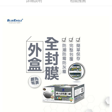
詳細說明
相關推薦
7-11取貨付款
※ 請注意：結帳手續完成當下不需立刻繳費，但若您需要取消訂單，請聯絡
每筆NT$60，滿NT$2,000(含以上)免運費
購買商品的店家。未經商家同意取消之訂單仍視為有效，需透過AFTEE先享
後付繳納相關費用。
付款後7-11取貨
※ 交易是否成功請以「AFTEE先享後付 」之結帳頁面顯示為準，若有關於
是否繳費成功／繳費後需取消欲退款等相關疑問，請聯繫「AFTEE先享後付
每筆NT$60，滿NT$2,000(含以上)免運費
客戶支援中心」
https://netprotections.freshdesk.com/support/home
一般地區宅配<如偏遠地區會員請勿選擇一般宅配，請點選其他選項
【注意事項】
內「偏遠地區宅配」>
１．透過由恩沛科技股份有限公司提供之「AFTEE先享後付」服務完成之交
易，需依本服務之必要範圍內提供個人資料，並將交易相關給付款項請求債
每筆NT$90，滿NT$2,000(含以上)免運費
權轉讓予恩沛科技股份有限公司。
２．關於個人資料處理事宜，請瀏覽以下網址：
🚚偏遠地區宅配<請務必選擇此配送方式，偏遠地區可參照『首頁→
https://aftee.tw/terms/#terms3
會員需知→偏遠地區配送事項』
３．未成年的使用者請事先徵得法定代理人或監護人之同意方可使用
「AFTEE先享後付」，若未經同意申辦者引起之損失，本公司不負相關責
每筆NT$120
任。
４．使用「AFTEE先享後付」時，將依據個別帳號之用戶狀況，依本公司即
🚢離島配送
時審查核予不同之上限額度；若仍有額度不足之情形，本公司將視審查結果
每筆NT$250
請求用戶進行身份認證。
５．嚴禁一人註冊多個帳號或使用他人資訊註冊。若發現惡意使用之情形，
恩沛科技股份有限公司將有權停止該用戶之使用額度並採取法律行動。