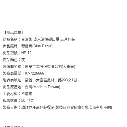
【商品規格】
商品名稱：台灣製 成人活性碳口罩 五片包裝
商品廠牌：藍鷹牌(Blue Eagle)
商品型號：NP-12
商品顏色：灰
製造商名稱：同安工業股份有限公司(大寮廠)
製造商電話：07-7226666
製造商地址：高雄市大寮區鳳林二路293之1號
商品原產地：台灣(Made in Taiwan)
主要材料：不織布
販售數量：50片/盒
製造日期：請詳見產品包裝標示(製造日期會因庫存批次而有所不同)