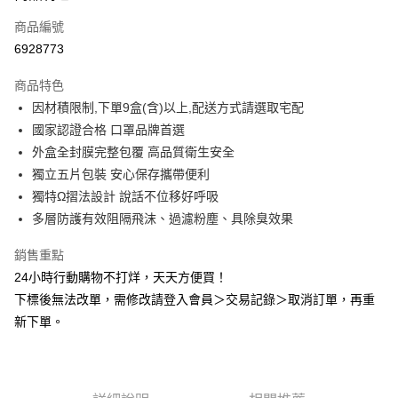
商品編號
Apple Pay
6928773
悠遊付
商品特色
Google Pay
因材積限制,下單9盒(含)以上,配送方式請選取宅配
全盈+PAY
國家認證合格 口罩品牌首選
外盒全封膜完整包覆 高品質衛生安全
AFTEE先享後付
獨立五片包裝 安心保存攜帶便利
相關說明
獨特Ω摺法設計 說話不位移好呼吸
【關於「AFTEE先享後付」】
ATM付款
AFTEE先享後付是「在收到商品之後才付款」的支付方式。 讓您購物簡單
多層防護有效阻隔飛沫、過濾粉塵、具除臭效果
便利好安心！
１．簡單：不需註冊會員、不需綁卡、不需儲值。
銷售重點
運送方式
２．便利：只要手機號碼，簡訊認證，即可結帳。
24小時行動購物不打烊，天天方便買！
３．安心：先確認商品／服務後，再付款。
全家取貨付款
下標後無法改單，需修改請登入會員＞交易記錄＞取消訂單，再重
每筆NT$60，滿NT$2,000(含以上)免運費
【「AFTEE先享後付」結帳流程】
新下單。
１．於結帳方式選擇「AFTEE先享後付」後，將跳轉至「AFTEE先享後付」
付款後全家取貨
結帳頁面，進行簡訊認證並確認金額後，即可完成結帳。
２．訂單成立數日內，您將收到繳費通知簡訊。
每筆NT$60，滿NT$2,000(含以上)免運費
３．收到繳費通知簡訊後14天內，點擊此簡訊中的連結，可透過四大超商／
ATM／網路銀行／等多元方式進行付款，方視為交易完成。