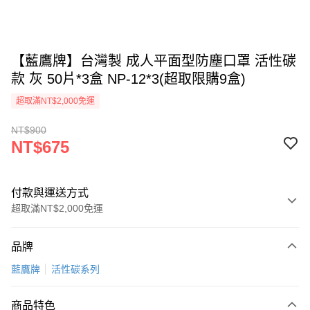
【藍鷹牌】台灣製 成人平面型防塵口罩 活性碳
款 灰 50片*3盒 NP-12*3(超取限購9盒)
超取滿NT$2,000免運
NT$900
NT$675
付款與運送方式
超取滿NT$2,000免運
付款方式
品牌
信用卡一次付款
藍鷹牌
活性碳系列
超商取貨付款
商品特色
LINE Pay