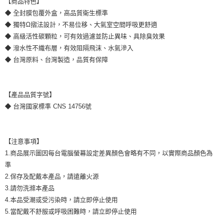
【商品特色】
◆ 全封膜包覆外盒，高品質衛生標準
◆ 獨特Ω摺法設計，不易位移、大氣室空間呼吸更舒適
◆ 高級活性碳顆粒，可有效過濾並防止異味、具除臭效果
◆ 潑水性不織布層，有效阻隔飛沫、水氣滲入
◆ 台灣原料、台灣製造，品質有保障
【產品品質字號】
◆ 台灣國家標準 CNS 14756號
【注意事項】
1.商品展示圖因每台電腦螢幕設定差異顏色會略有不同，以實際商品顏色為
準
2.保存及配戴本產品，請遠離火源
3.請勿洗滌本產品
4.本品受潮或受污染時，請立即停止使用
5.當配戴不舒服或呼吸困難時，請立即停止使用