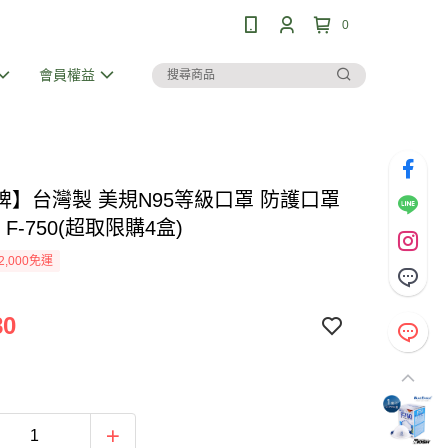
0
會員權益
牌】台灣製 美規N95等級口罩 防護口罩
 F-750(超取限購4盒)
2,000免運
80