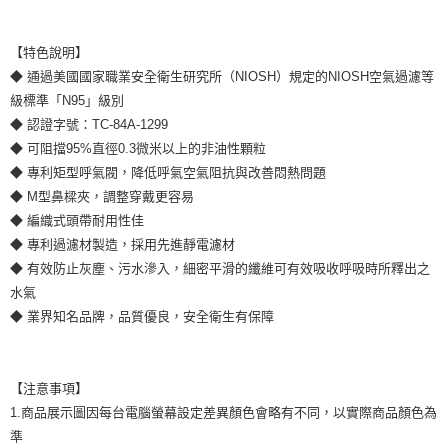
【特色說明】
◆ 通過美國國家職業安全衛生研究所（NIOSH）規定的NIOSH空氣過濾等
級標準「N95」級別
◆ 認證字號：TC-84A-1299
◆ 可阻擋95%直徑0.3微米以上的非油性顆粒
◆ 專利矩型呼氣閥，降低呼氣空氣阻抗與改善悶熱問題
◆ M型鼻樑夾，調整穿戴更容易
◆ 編織式頭帶耐用性佳
◆ 專利過濾材製造，採用先進靜電濾材
◆ 有效防止灰塵、污水滲入，細密平滑的纖維可有效吸收呼吸時所釋出之
水氣
◆ 業界知名品牌，品質優良，安全衛生有保障
【注意事項】
1.商品展示圖因每台電腦螢幕設定差異顏色會略有不同，以實際商品顏色為
準