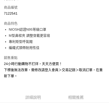
商品編號
Apple Pay
7122541
悠遊付
商品特色
Google Pay
NIOSH認證N95等級口罩
全盈+PAY
M型鼻樑夾 調整穿戴更容易
專利矩型呼氣閥
AFTEE先享後付
編織式頭帶耐用性佳
相關說明
【關於「AFTEE先享後付」】
銷售重點
ATM付款
AFTEE先享後付是「在收到商品之後才付款」的支付方式。 讓您購物簡單
24小時行動購物不打烊，天天方便買！
便利好安心！
１．簡單：不需註冊會員、不需綁卡、不需儲值。
下標後無法改單，需修改請登入會員＞交易記錄＞取消訂單，在重
運送方式
２．便利：只要手機號碼，簡訊認證，即可結帳。
新下單。
３．安心：先確認商品／服務後，再付款。
全家取貨付款
每筆NT$60，滿NT$2,000(含以上)免運費
【「AFTEE先享後付」結帳流程】
１．於結帳方式選擇「AFTEE先享後付」後，將跳轉至「AFTEE先享後付」
付款後全家取貨
結帳頁面，進行簡訊認證並確認金額後，即可完成結帳。
詳細說明
相關推薦
２．訂單成立數日內，您將收到繳費通知簡訊。
每筆NT$60，滿NT$2,000(含以上)免運費
３．收到繳費通知簡訊後14天內，點擊此簡訊中的連結，可透過四大超商／
ATM／網路銀行／等多元方式進行付款，方視為交易完成。