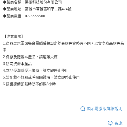
◆藥商名稱：醫碩科技股份有限公司
◆藥商地址：高雄市苓雅區和平二路474號
◆藥商電話：07-722-5500
【注意事項】
1.商品展示圖因每台電腦螢幕設定差異顏色會略有不同，以實際商品顏色為
準
2.保存及配戴本產品，請遠離火源
3.請勿洗滌本產品
4.本品受潮或受污染時，請立即停止使用
5.當配戴不舒服或呼吸困難時，請立即停止使用
6.建議連續配戴時間不超過8小時
顯示電腦版詳細說明
客服