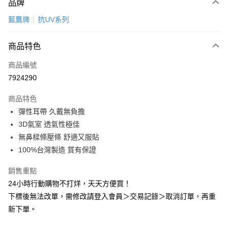
品牌
信用卡一次付款
藍鷹牌
抗UV系列
超商取貨付款
商品特色
LINE Pay
商品編號
Apple Pay
7924290
悠遊付
商品特色
Google Pay
彈性耳帶 久戴無負擔
全盈+PAY
3D氣室 透氣性極佳
無鼻樑條壓條 舒適又服貼
AFTEE先享後付
100%台灣製造 質有保證
相關說明
【關於「AFTEE先享後付」】
銷售重點
ATM付款
AFTEE先享後付是「在收到商品之後才付款」的支付方式。 讓您購物簡單
24小時行動購物不打烊，天天方便買！
便利好安心！
１．簡單：不需註冊會員、不需綁卡、不需儲值。
下標後無法改單，需修改請登入會員＞交易記錄＞取消訂單，再重
運送方式
２．便利：只要手機號碼，簡訊認證，即可結帳。
新下單。
３．安心：先確認商品／服務後，再付款。
全家取貨付款
每筆NT$60，滿NT$2,000(含以上)免運費