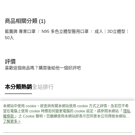
商品相關分類 (1)
藍鷹牌 專業口罩
N95 多色立體型醫用口罩
成人｜3D立體型｜
50入
評價
喜歡這個商品嗎？購買後給他一個好評吧
本分類熱銷
全站排行
本網站中使用 cookie，欲查詢有關本網站使用 cookie 方式之詳情，及若您不希
熱門標籤
望在電腦上使用 cookie 時應如何變更電腦的 cookie 設定，請參閱本網站「
隱私
權條款
」之 Cookie 聲明。您繼續使用本網站即表示您同意本公司得按本網站使
用條款之 Cookie 聲明使用 cookie。
了解更多 >