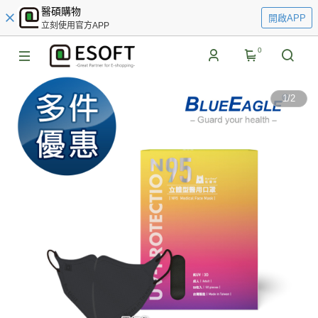
醫碩購物
開啟APP
立刻使用官方APP
0
1
/
2