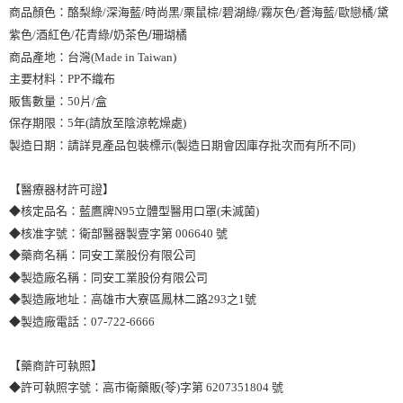
商品顏色：酪梨綠/深海藍/時尚黑/栗鼠棕/碧湖綠/霧灰色/蒼海藍/歐戀橘/黛
紫色/酒紅色/花青綠
/奶茶色/珊瑚橘
商品產地：台灣(Made in Taiwan)
主要材料：PP不織布
販售數量：50片/盒
保存期限：5年(請放至陰涼乾燥處)
製造日期：請詳見產品包裝標示(製造日期會因庫存批次而有所不同)
【醫療器材許可證】
◆核定品名：藍鷹牌N95立體型醫用口罩(未滅菌)
◆核准字號：衛部醫器製壹字第 006640 號
◆藥商名稱：同安工業股份有限公司
◆製造廠名稱：同安工業股份有限公司
◆製造廠地址：高雄市大寮區鳳林二路293之1號
◆製造廠電話：07-722-6666
【藥商許可執照】
◆許可執照字號：高市衛藥販(苓)字第 6207351804 號