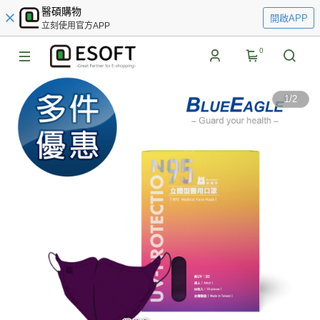
醫碩購物
開啟APP
立刻使用官方APP
0
1
/
2