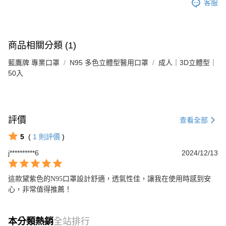
客服
商品相關分類 (1)
藍鷹牌 專業口罩
N95 多色立體型醫用口罩
成人｜3D立體型｜
50入
評價
查看全部
5
(
1
則評價
)
j**********6
2024/12/13
這款黛紫色的N95口罩設計舒適，透氣性佳，讓我在使用時感到安
心，非常值得推薦！
本分類熱銷
全站排行