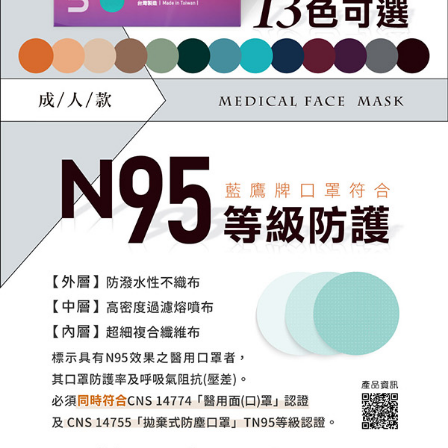
每筆NT$250
請求用戶進行身份認證。
５．嚴禁一人註冊多個帳號或使用他人資訊註冊。若發現惡意使用之情形，
恩沛科技股份有限公司將有權停止該用戶之使用額度並採取法律行動。