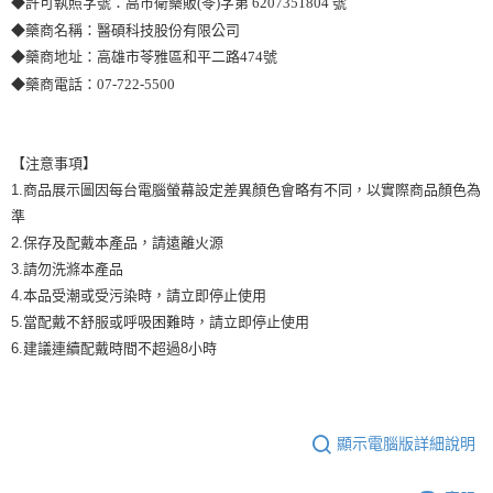
◆許可執照字號：高市衛藥販(苓)字第 6207351804 號
◆藥商名稱：醫碩科技股份有限公司
◆藥商地址：高雄市苓雅區和平二路474號
◆藥商電話：07-722-5500
【注意事項】
1.商品展示圖因每台電腦螢幕設定差異顏色會略有不同，以實際商品顏色為
準
2.保存及配戴本產品，請遠離火源
3.請勿洗滌本產品
4.本品受潮或受污染時，請立即停止使用
5.當配戴不舒服或呼吸困難時，請立即停止使用
6.建議連續配戴時間不超過8小時
顯示電腦版詳細說明