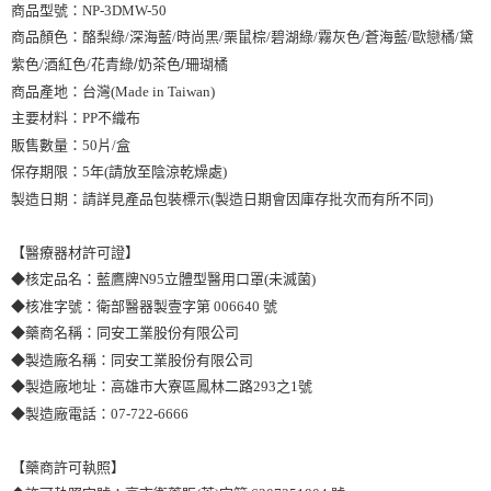
商品型號：NP-3DMW-50
商品顏色：酪梨綠/深海藍/時尚黑/栗鼠棕/碧湖綠/霧灰色/蒼海藍/歐戀橘/黛
紫色/酒紅色/花青綠
/奶茶色/珊瑚橘
商品產地：台灣(Made in Taiwan)
主要材料：PP不織布
販售數量：50片/盒
保存期限：5年(請放至陰涼乾燥處)
製造日期：請詳見產品包裝標示(製造日期會因庫存批次而有所不同)
【醫療器材許可證】
◆核定品名：藍鷹牌N95立體型醫用口罩(未滅菌)
◆核准字號：衛部醫器製壹字第 006640 號
◆藥商名稱：同安工業股份有限公司
◆製造廠名稱：同安工業股份有限公司
◆製造廠地址：高雄市大寮區鳳林二路293之1號
◆製造廠電話：07-722-6666
【藥商許可執照】