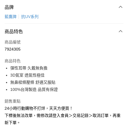
付款方式
品牌
信用卡一次付款
藍鷹牌
抗UV系列
超商取貨付款
商品特色
LINE Pay
商品編號
Apple Pay
7924305
悠遊付
商品特色
Google Pay
彈性耳帶 久戴無負擔
全盈+PAY
3D氣室 透氣性極佳
無鼻樑條壓條 舒適又服貼
AFTEE先享後付
100%台灣製造 品質有保證
相關說明
【關於「AFTEE先享後付」】
銷售重點
ATM付款
AFTEE先享後付是「在收到商品之後才付款」的支付方式。 讓您購物簡單
24小時行動購物不打烊，天天方便買！
便利好安心！
１．簡單：不需註冊會員、不需綁卡、不需儲值。
下標後無法改單，需修改請登入會員＞交易記錄＞取消訂單，再重
運送方式
２．便利：只要手機號碼，簡訊認證，即可結帳。
新下單。
３．安心：先確認商品／服務後，再付款。
全家取貨付款