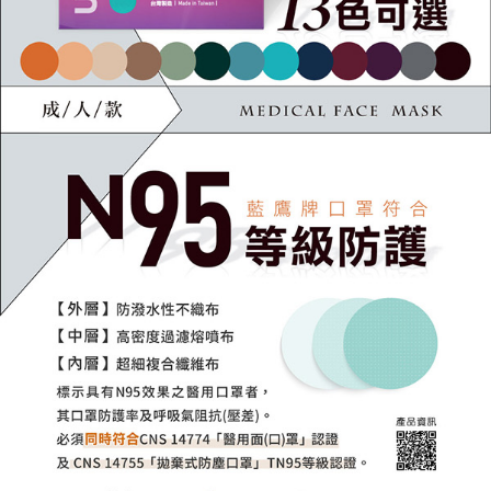
每筆NT$250
請求用戶進行身份認證。
５．嚴禁一人註冊多個帳號或使用他人資訊註冊。若發現惡意使用之情形，
恩沛科技股份有限公司將有權停止該用戶之使用額度並採取法律行動。