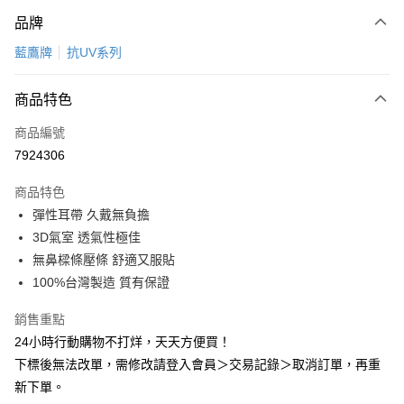
付款方式
品牌
信用卡一次付款
藍鷹牌
抗UV系列
超商取貨付款
商品特色
LINE Pay
商品編號
Apple Pay
7924306
悠遊付
商品特色
Google Pay
彈性耳帶 久戴無負擔
全盈+PAY
3D氣室 透氣性極佳
無鼻樑條壓條 舒適又服貼
AFTEE先享後付
100%台灣製造 質有保證
相關說明
【關於「AFTEE先享後付」】
銷售重點
ATM付款
AFTEE先享後付是「在收到商品之後才付款」的支付方式。 讓您購物簡單
24小時行動購物不打烊，天天方便買！
便利好安心！
１．簡單：不需註冊會員、不需綁卡、不需儲值。
下標後無法改單，需修改請登入會員＞交易記錄＞取消訂單，再重
運送方式
２．便利：只要手機號碼，簡訊認證，即可結帳。
新下單。
３．安心：先確認商品／服務後，再付款。
全家取貨付款