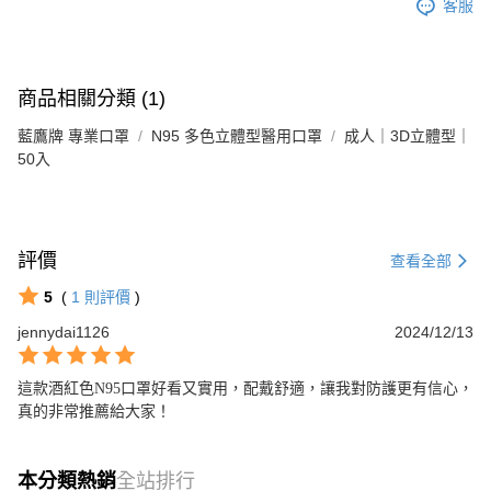
客服
商品相關分類 (1)
藍鷹牌 專業口罩
N95 多色立體型醫用口罩
成人｜3D立體型｜
50入
評價
查看全部
5
(
1
則評價
)
jennydai1126
2024/12/13
這款酒紅色N95口罩好看又實用，配戴舒適，讓我對防護更有信心，
真的非常推薦給大家！
本分類熱銷
全站排行