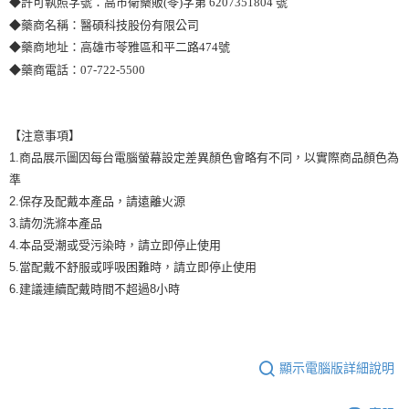
◆許可執照字號：高市衛藥販(苓)字第 6207351804 號
◆藥商名稱：醫碩科技股份有限公司
◆藥商地址：高雄市苓雅區和平二路474號
◆藥商電話：07-722-5500
【注意事項】
1.商品展示圖因每台電腦螢幕設定差異顏色會略有不同，以實際商品顏色為
準
2.保存及配戴本產品，請遠離火源
3.請勿洗滌本產品
4.本品受潮或受污染時，請立即停止使用
5.當配戴不舒服或呼吸困難時，請立即停止使用
6.建議連續配戴時間不超過8小時
顯示電腦版詳細說明