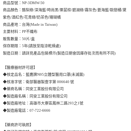
商品型號：NP-3DMW-50
商品顏色：酪梨綠/深海藍/時尚黑/栗鼠棕/碧湖綠/霧灰色/蒼海藍/歐戀橘/黛
紫色/酒紅色/花青綠
/奶茶色/珊瑚橘
商品產地：台灣(Made in Taiwan)
主要材料：PP不織布
販售數量：50片/盒
保存期限：5年(請放至陰涼乾燥處)
製造日期：請詳見產品包裝標示(製造日期會因庫存批次而有所不同)
【醫療器材許可證】
◆核定品名：藍鷹牌N95立體型醫用口罩(未滅菌)
◆核准字號：衛部醫器製壹字第 006640 號
◆藥商名稱：同安工業股份有限公司
◆製造廠名稱：同安工業股份有限公司
◆製造廠地址：高雄市大寮區鳳林二路293之1號
◆製造廠電話：07-722-6666
【藥商許可執照】