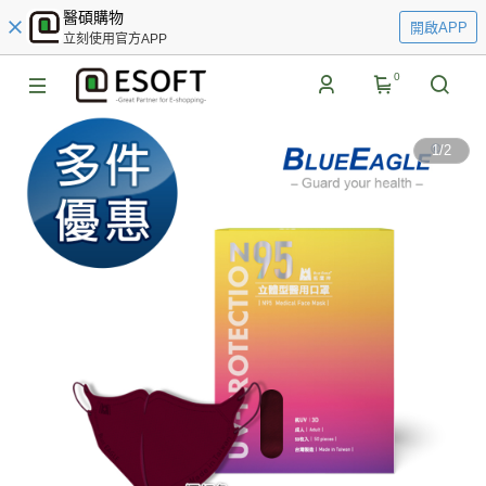
醫碩購物
開啟APP
立刻使用官方APP
0
1
/
2