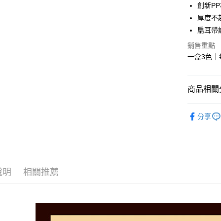
創新P
全盈+PAY
厚度不
AFTEE先
扁耳帶
相關說明
銷售重點
【關於「A
ATM付款
AFTEE
一盒3色｜
便利好安
１．簡單
２．便利
運送方式
商品相關分
３．安心
全家取貨
藍鷹牌 專
【「AFT
分享
每筆NT$6
１．於結帳
｜三色一盒
付」結帳
付款後全
２．訂單
３．收到繳
每筆NT$6
／ATM／
※ 請注意
7-11取貨
說明
相關推薦
絡購買商品
先享後付
每筆NT$6
※ 交易是
是否繳費成
付款後7-1
付客戶支
每筆NT$6