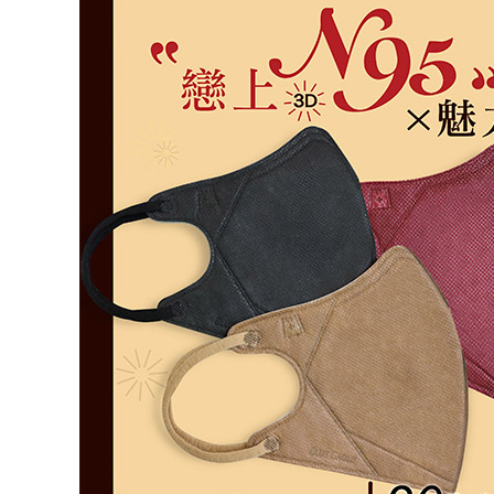
【注意事
一般地區
１．透過由
交易，需
項內「偏遠
求債權轉
每筆NT$9
２．關於
https://aft
🚚偏遠地
３．未成
→會員需
「AFTE
任。
每筆NT$1
４．使用「
即時審查
🚢離島配
結果請求
５．嚴禁
每筆NT$2
形，恩沛
動。