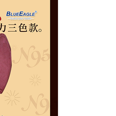
項】
宅配<如偏遠地區會員請勿選擇一般宅配，請點選其他選
恩沛科技股份有限公司提供之「AFTEE先享後付」服務完成之
依本服務之必要範圍內提供個人資料，並將交易相關給付款項請
地區宅配」>
讓予恩沛科技股份有限公司。
0，滿NT$2,000(含以上)免運費
個人資料處理事宜，請瀏覽以下網址：
ee.tw/terms/#terms3
區宅配<請務必選擇此配送方式，偏遠地區可參照『首頁
年的使用者請事先徵得法定代理人或監護人之同意方可使用
知→偏遠地區配送事項』
E先享後付」，若未經同意申辦者引起之損失，本公司不負相關責
20
AFTEE先享後付」時，將依據個別帳號之用戶狀況，依本公司
核予不同之上限額度；若仍有額度不足之情形，本公司將視審查
送
用戶進行身份認證。
一人註冊多個帳號或使用他人資訊註冊。若發現惡意使用之情
50
科技股份有限公司將有權停止該用戶之使用額度並採取法律行