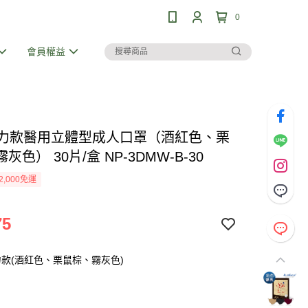
0
會員權益
 魅力款醫用立體型成人口罩（酒紅色、栗
灰色） 30片/盒 NP-3DMW-B-30
2,000免運
75
款(酒紅色、栗鼠棕、霧灰色)