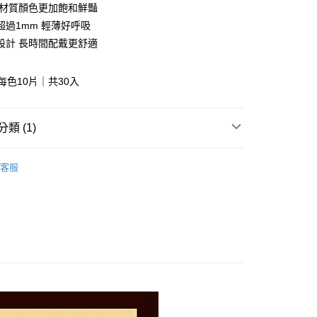
P材質顏色更加飽和鮮豔
超過1mm 輕薄好呼吸
享後付
設計 長時間配戴更舒適
FTEE先享後付」】
先享後付是「在收到商品之後才付款」的支付方式。 讓您購物簡單
每色10片｜共30入
心！
：不需註冊會員、不需綁卡、不需儲值。
：只要手機號碼，簡訊認證，即可結帳。
類 (1)
：先確認商品／服務後，再付款。
付款
業口罩
N95 多色立體型醫用口罩
成人｜3D立體型
EE先享後付」結帳流程】
客服
0，滿NT$2,000(含以上)免運費
方式選擇「AFTEE先享後付」後，將跳轉至「AFTEE先享後
｜30入
頁面，進行簡訊認證並確認金額後，即可完成結帳。
家取貨
成立數日內，您將收到繳費通知簡訊。
費通知簡訊後14天內，點擊此簡訊中的連結，可透過四大超商
0，滿NT$2,000(含以上)免運費
網路銀行／等多元方式進行付款，方視為交易完成。
：結帳手續完成當下不需立刻繳費，但若您需要取消訂單，請聯
付款
的店家。未經商家同意取消之訂單仍視為有效，需透過AFTEE
繳納相關費用。
0，滿NT$2,000(含以上)免運費
否成功請以「AFTEE先享後付 」之結帳頁面顯示為準，若有關於
功／繳費後需取消欲退款等相關疑問，請聯繫「AFTEE先享後
1取貨
援中心」
https://netprotections.freshdesk.com/support/home
0，滿NT$2,000(含以上)免運費