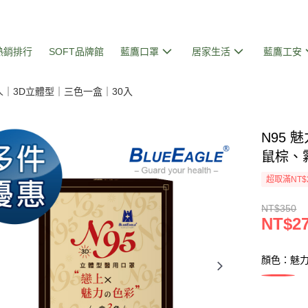
熱銷排行
SOFT品牌館
藍鷹口罩
居家生活
藍鷹工安
人｜3D立體型｜三色一盒｜30入
N95
鼠棕、霧
超取滿NT$
NT$350
NT$2
顏色：魅力