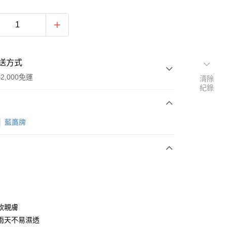
送方式
2,000免運
清除
紀錄
次付款
藍鷹牌
付款
軟親膚
y
雨天不易濕透