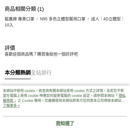
商品相關分類 (1)
藍鷹牌 專業口罩
N95 多色立體型醫用口罩
成人｜4D立體型｜
10入
評價
喜歡這個商品嗎？購買後給他一個好評吧
本分類熱銷
全站排行
本網站中使用 cookie，欲查詢有關本網站使用 cookie 方式之詳情，及若您不希
熱門標籤
望在電腦上使用 cookie 時應如何變更電腦的 cookie 設定，請參閱本網站「
隱私
權條款
」之 Cookie 聲明。您繼續使用本網站即表示您同意本公司得按本網站使
用條款之 Cookie 聲明使用 cookie。
了解更多 >
我知道了