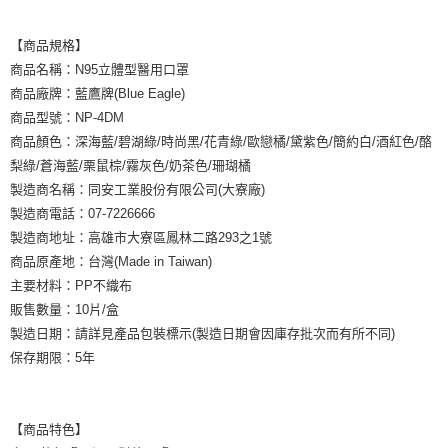
【商品規格】
商品名稱：N95立體型醫用口罩
商品廠牌：藍鷹牌(Blue Eagle)
商品型號：NP-4DM
商品顏色：深海藍/碧湖綠/時尚黑/花青綠/歐戀橘/黛紫色/簡約白/酒紅色/酪
梨綠/蒼海藍/栗鼠棕/霧灰色/奶茶色/珊瑚橘
製造商名稱：同安工業股份有限公司(大寮廠)
製造商電話：07-7226666
製造商地址：高雄市大寮區鳳林二路293之1號
商品原產地：台灣(Made in Taiwan)
主要材料：PP不織布
販售數量：10片/盒
製造日期：請詳見產品包裝標示(製造日期會因庫存批次而有所不同)
保存期限：5年
【商品特色】