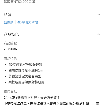
超取滿NT$2,000免運
付款方式
品牌
信用卡一次付款
藍鷹牌
4D呼吸大空間
超商取貨付款
商品特色
LINE Pay
商品編號
Apple Pay
7979036
悠遊付
商品特色
Google Pay
4D立體氣室呼吸好輕鬆
全盈+PAY
四層防護厚度不超過1mm
剪裁設計完美密合臉型
AFTEE先享後付
柔軟親膚層溫柔對待肌膚
相關說明
【關於「AFTEE先享後付」】
銷售重點
ATM付款
AFTEE先享後付是「在收到商品之後才付款」的支付方式。 讓您購物簡單
24小時行動購物不打烊，天天方便買！
便利好安心！
１．簡單：不需註冊會員、不需綁卡、不需儲值。
下標後無法改單，需修改請登入會員＞交易記錄＞取消訂單，再重
運送方式