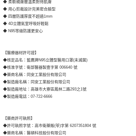
◆ 柔軟親膚層溫柔對待肌膚
◆ 用心剪裁設計完美密合臉型
◆ 四層防護厚度不超過1mm
◆ 4D立體氣室呼吸好輕鬆
◆ N95等級防護更安心
【醫療器材許可證】
◆核定品名：藍鷹牌N95立體型醫用口罩(未滅菌)
◆核准字號：衛部醫器製壹字第 006640 號
◆藥商名稱：同安工業股份有限公司
◆製造廠名稱：同安工業股份有限公司
◆製造廠地址：高雄市大寮區鳳林二路293之1號
◆製造廠電話：07-722-6666
【藥商許可執照】
◆許可執照字號：高市衛藥販(苓)字第 6207351804 號
◆藥商名稱：醫碩科技股份有限公司