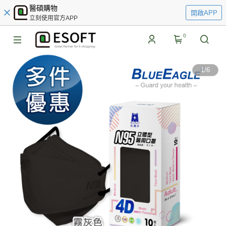
醫碩購物
開啟APP
立刻使用官方APP
0
1
/
6