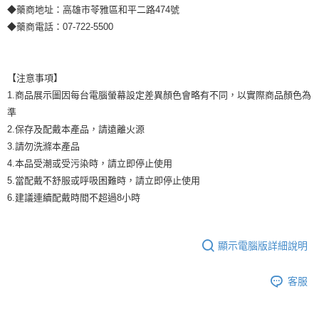
◆藥商地址：高雄市苓雅區和平二路474號
◆藥商電話：07-722-5500
【注意事項】
1.商品展示圖因每台電腦螢幕設定差異顏色會略有不同，以實際商品顏色為
準
2.保存及配戴本產品，請遠離火源
3.請勿洗滌本產品
4.本品受潮或受污染時，請立即停止使用
5.當配戴不舒服或呼吸困難時，請立即停止使用
6.建議連續配戴時間不超過8小時
顯示電腦版詳細說明
客服