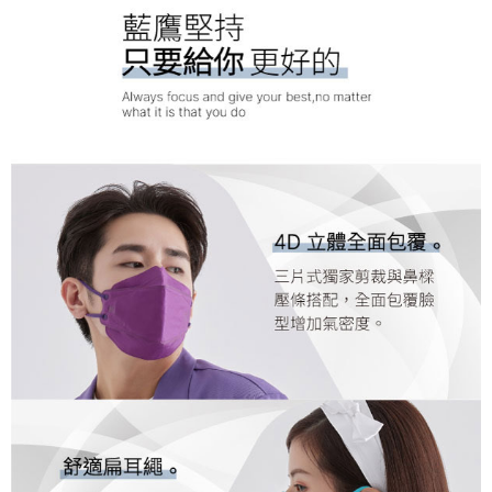
４．使用「AFTEE先享後付」時，將依據個別帳號之用戶狀況，依本公司即
🚢離島配送
時審查核予不同之上限額度；若仍有額度不足之情形，本公司將視審查結果
每筆NT$250
請求用戶進行身份認證。
５．嚴禁一人註冊多個帳號或使用他人資訊註冊。若發現惡意使用之情形，
恩沛科技股份有限公司將有權停止該用戶之使用額度並採取法律行動。