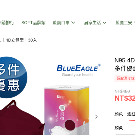
熱銷排行
SOFT品牌館
藍鷹口罩
居家生活
藍鷹工安
人｜4D立體型｜30入
N95 
多件優惠
超取滿NT$
NT$450
NT$3
顏色：酒
顏色