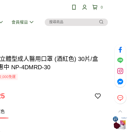
0
會員權益
4D立體型成人醫用口罩 (酒紅色) 30片/盒
中 NP-4DMRD-30
2,000免運
25
紅色