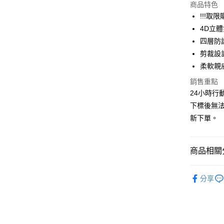
商品特色
悠遊付
!!!取限
Google Pa
4D立
四層防
全盈+PAY
剪裁設
AFTEE先
柔軟親
相關說明
銷售重點
【關於「A
ATM付款
AFTEE
24小時行
便利好安
下標後無
１．簡單
新下單。
２．便利
運送方式
３．安心
全家取貨
【「AFT
商品相關分
每筆NT$6
１．於結帳
付」結帳
藍鷹牌 專
付款後全
２．訂單
分享
｜30入
３．收到繳
每筆NT$6
／ATM／
※ 請注意
7-11取貨
絡購買商品
先享後付
每筆NT$6