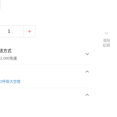
清除
紀錄
送方式
2,000免運
次付款
4D呼吸大空間
付款