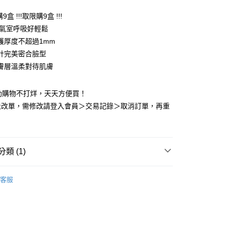
購9盒 !!!取限購9盒 !!!
y
體氣室呼吸好輕鬆
護厚度不超過1mm
計完美密合臉型
享後付
膚層溫柔對待肌膚
FTEE先享後付」】
先享後付是「在收到商品之後才付款」的支付方式。 讓您購物簡單
動購物不打烊，天天方便買！
心！
法改單，需修改請登入會員＞交易記錄＞取消訂單，再重
：不需註冊會員、不需綁卡、不需儲值。
：只要手機號碼，簡訊認證，即可結帳。
：先確認商品／服務後，再付款。
付款
EE先享後付」結帳流程】
類 (1)
0，滿NT$2,000(含以上)免運費
方式選擇「AFTEE先享後付」後，將跳轉至「AFTEE先享後
頁面，進行簡訊認證並確認金額後，即可完成結帳。
業口罩
N95 多色立體型醫用口罩
成人｜4D立體型
家取貨
成立數日內，您將收到繳費通知簡訊。
客服
費通知簡訊後14天內，點擊此簡訊中的連結，可透過四大超商
0，滿NT$2,000(含以上)免運費
網路銀行／等多元方式進行付款，方視為交易完成。
：結帳手續完成當下不需立刻繳費，但若您需要取消訂單，請聯
付款
的店家。未經商家同意取消之訂單仍視為有效，需透過AFTEE
繳納相關費用。
0，滿NT$2,000(含以上)免運費