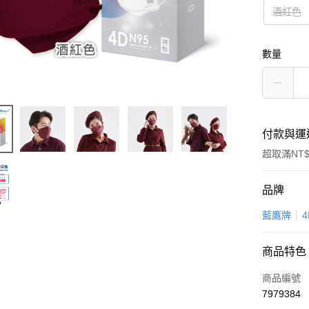
酒紅色
數量
付款與運
超取滿NT$
付款方式
品牌
信用卡一
藍鷹牌
超商取貨
商品特色
LINE Pay
商品編號
Apple Pay
7979384