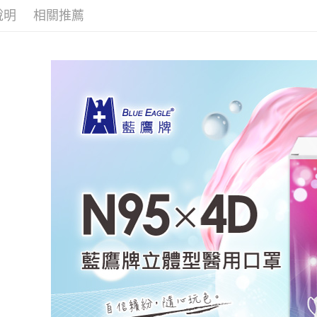
※ 交易是
說明
相關推薦
是否繳費成
付款後7-1
付客戶支
每筆NT$6
【注意事
一般地區
１．透過由
交易，需
項內「偏遠
求債權轉
每筆NT$9
２．關於
https://aft
🚚偏遠地
３．未成
→會員需
「AFTE
任。
每筆NT$1
４．使用「
即時審查
🚢離島配
結果請求
５．嚴禁
每筆NT$2
形，恩沛
動。