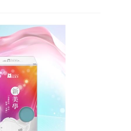
否成功請以「AFTEE先享後付 」之結帳頁面顯示為準，若有關於
功／繳費後需取消欲退款等相關疑問，請聯繫「AFTEE先享後
1取貨
援中心」
https://netprotections.freshdesk.com/support/home
0，滿NT$2,000(含以上)免運費
項】
宅配<如偏遠地區會員請勿選擇一般宅配，請點選其他選
恩沛科技股份有限公司提供之「AFTEE先享後付」服務完成之
依本服務之必要範圍內提供個人資料，並將交易相關給付款項請
地區宅配」>
讓予恩沛科技股份有限公司。
0，滿NT$2,000(含以上)免運費
個人資料處理事宜，請瀏覽以下網址：
ee.tw/terms/#terms3
區宅配<請務必選擇此配送方式，偏遠地區可參照『首頁
年的使用者請事先徵得法定代理人或監護人之同意方可使用
知→偏遠地區配送事項』
E先享後付」，若未經同意申辦者引起之損失，本公司不負相關責
20
AFTEE先享後付」時，將依據個別帳號之用戶狀況，依本公司
核予不同之上限額度；若仍有額度不足之情形，本公司將視審查
送
用戶進行身份認證。
一人註冊多個帳號或使用他人資訊註冊。若發現惡意使用之情
50
科技股份有限公司將有權停止該用戶之使用額度並採取法律行