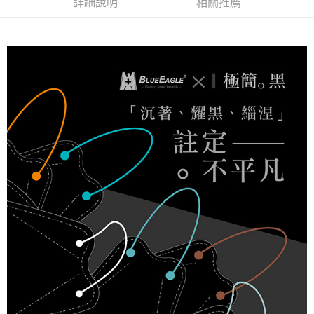
３．收到繳費通知簡訊後14天內，點擊此簡訊中的連結，可透過四大超商／
詳細說明
相關推薦
ATM／網路銀行／等多元方式進行付款，方視為交易完成。
7-11取貨付款
※ 請注意：結帳手續完成當下不需立刻繳費，但若您需要取消訂單，請聯絡
每筆NT$60，滿NT$2,000(含以上)免運費
購買商品的店家。未經商家同意取消之訂單仍視為有效，需透過AFTEE先享
後付繳納相關費用。
付款後7-11取貨
※ 交易是否成功請以「AFTEE先享後付 」之結帳頁面顯示為準，若有關於
是否繳費成功／繳費後需取消欲退款等相關疑問，請聯繫「AFTEE先享後付
每筆NT$60，滿NT$2,000(含以上)免運費
客戶支援中心」
https://netprotections.freshdesk.com/support/home
一般地區宅配<如偏遠地區會員請勿選擇一般宅配，請點選其他選項
【注意事項】
內「偏遠地區宅配」>
１．透過由恩沛科技股份有限公司提供之「AFTEE先享後付」服務完成之交
易，需依本服務之必要範圍內提供個人資料，並將交易相關給付款項請求債
每筆NT$90，滿NT$2,000(含以上)免運費
權轉讓予恩沛科技股份有限公司。
２．關於個人資料處理事宜，請瀏覽以下網址：
🚚偏遠地區宅配<請務必選擇此配送方式，偏遠地區可參照『首頁→
https://aftee.tw/terms/#terms3
會員需知→偏遠地區配送事項』
３．未成年的使用者請事先徵得法定代理人或監護人之同意方可使用
「AFTEE先享後付」，若未經同意申辦者引起之損失，本公司不負相關責
每筆NT$120
任。
４．使用「AFTEE先享後付」時，將依據個別帳號之用戶狀況，依本公司即
🚢離島配送
時審查核予不同之上限額度；若仍有額度不足之情形，本公司將視審查結果
每筆NT$250
請求用戶進行身份認證。
５．嚴禁一人註冊多個帳號或使用他人資訊註冊。若發現惡意使用之情形，
恩沛科技股份有限公司將有權停止該用戶之使用額度並採取法律行動。