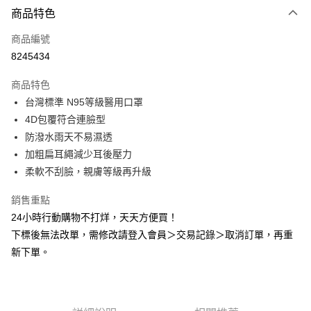
商品特色
LINE Pay
商品編號
Apple Pay
8245434
悠遊付
商品特色
Google Pay
台灣標準 N95等級醫用口罩
全盈+PAY
4D包覆符合連臉型
防潑水雨天不易濕透
AFTEE先享後付
加粗扁耳繩減少耳後壓力
相關說明
柔軟不刮臉，親膚等級再升級
【關於「AFTEE先享後付」】
ATM付款
AFTEE先享後付是「在收到商品之後才付款」的支付方式。 讓您購物簡單
銷售重點
便利好安心！
１．簡單：不需註冊會員、不需綁卡、不需儲值。
24小時行動購物不打烊，天天方便買！
運送方式
２．便利：只要手機號碼，簡訊認證，即可結帳。
下標後無法改單，需修改請登入會員＞交易記錄＞取消訂單，再重
３．安心：先確認商品／服務後，再付款。
全家取貨付款
新下單。
每筆NT$60，滿NT$2,000(含以上)免運費
【「AFTEE先享後付」結帳流程】
１．於結帳方式選擇「AFTEE先享後付」後，將跳轉至「AFTEE先享後付」
付款後全家取貨
結帳頁面，進行簡訊認證並確認金額後，即可完成結帳。
２．訂單成立數日內，您將收到繳費通知簡訊。
每筆NT$60，滿NT$2,000(含以上)免運費