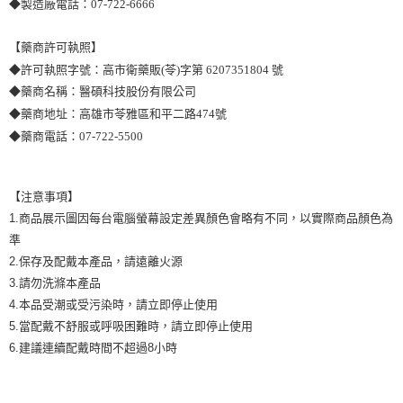
◆製造廠電話：07-722-6666
【藥商許可執照】
◆許可執照字號：高市衛藥販(苓)字第 6207351804 號
◆藥商名稱：醫碩科技股份有限公司
◆藥商地址：高雄市苓雅區和平二路474號
◆藥商電話：07-722-5500
【注意事項】
1.商品展示圖因每台電腦螢幕設定差異顏色會略有不同，以實際商品顏色為
準
2.保存及配戴本產品，請遠離火源
3.請勿洗滌本產品
4.本品受潮或受污染時，請立即停止使用
5.當配戴不舒服或呼吸困難時，請立即停止使用
6.建議連續配戴時間不超過8小時