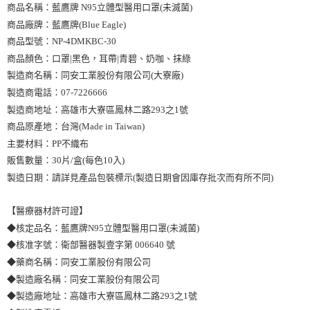
商品名稱：藍鷹牌 N95立體型醫用口罩(未滅菌)
商品廠牌：藍鷹牌(Blue Eagle)
商品型號：NP-4DMKBC-30
商品顏色：口罩|黑色，耳帶|青碧、奶咖、抹綠
製造商名稱：同安工業股份有限公司(大寮廠)
製造商電話：07-7226666
製造商地址：高雄市大寮區鳳林二路293之1號
商品原產地：台灣(Made in Taiwan)
主要材料：PP不織布
販售數量：30片/盒(每色10入)
製造日期：請詳見產品包裝標示(製造日期會因庫存批次而有所不同)
【醫療器材許可證】
◆核定品名：藍鷹牌N95立體型醫用口罩(未滅菌)
◆核准字號：衛部醫器製壹字第 006640 號
◆藥商名稱：同安工業股份有限公司
◆製造廠名稱：同安工業股份有限公司
◆製造廠地址：高雄市大寮區鳳林二路293之1號