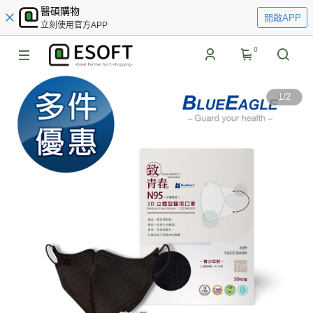
醫碩購物
開啟APP
立刻使用官方APP
0
1
/
2