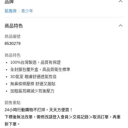
品牌
信用卡一次付款
藍鷹牌
青少年
超商取貨付款
商品特色
LINE Pay
商品編號
Apple Pay
8530279
悠遊付
商品特色
Google Pay
100%台灣製造，品質有保證
全盈+PAY
全封膜包覆外盒，高品質衛生標準
3D氣室 親膚舒適透氣性佳
AFTEE先享後付
無鼻樑條壓條 舒適又服貼
相關說明
加粗扁耳繩減少耳後壓力
【關於「AFTEE先享後付」】
ATM付款
AFTEE先享後付是「在收到商品之後才付款」的支付方式。 讓您購物簡單
銷售重點
便利好安心！
１．簡單：不需註冊會員、不需綁卡、不需儲值。
24小時行動購物不打烊，天天方便買！
運送方式
２．便利：只要手機號碼，簡訊認證，即可結帳。
下標後無法改單，需修改請登入會員＞交易記錄＞取消訂單，再重
３．安心：先確認商品／服務後，再付款。
全家取貨付款
新下單。
每筆NT$60，滿NT$2,000(含以上)免運費