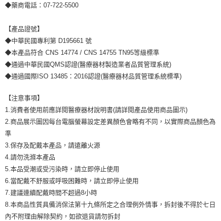
◆藥商電話：07-722-5500
【產品證號】
◆中華民國專利第 D195661 號
◆本產品符合 CNS 14774 / CNS 14755 TN95等級標準
◆通過中華民國QMS認證(醫療器材製造業者品質管理系統)
◆通過國際ISO 13485：2016認證(醫療器材品質管理系統標準)
【注意事項】
1.消費者使用前應詳閱醫療器材說明書(請詳閱產品使用商品圖示)
2.商品展示圖因每台電腦螢幕設定差異顏色會略有不同，以實際商品顏色為
準
3.保存及配戴本產品，請遠離火源
4.請勿洗滌本產品
5.本品受潮或受污染時，請立即停止使用
6.當配戴不舒服或呼吸困難時，請立即停止使用
7.建議連續配戴時間不超過8小時
8.本商品性質具備消保法第十九條所定之合理例外情事，拆封後不得於七日
內不附理由解除契約，如欲退貨請勿拆封