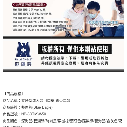
【商品規格】
商品名稱：立體型成人醫用口罩-青少年款
商品廠牌：藍鷹牌(Blue Eagle)
商品型號：NP-3DTMW-50
商品顏色：深海藍/碧湖綠/時尚黑/栗鼠棕/酒紅色/酪梨綠/蒼海藍/霧灰色/奶