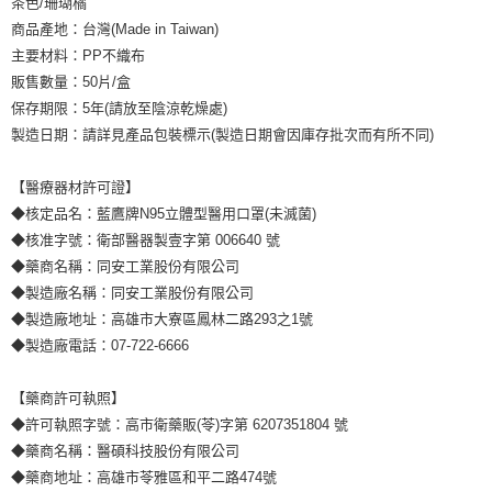
茶色/珊瑚橘
商品產地：台灣(Made in Taiwan)
主要材料：PP不織布
販售數量：50片/盒
保存期限：5年(請放至陰涼乾燥處)
製造日期：請詳見產品包裝標示(製造日期會因庫存批次而有所不同)
【醫療器材許可證】
◆核定品名：藍鷹牌N95立體型醫用口罩(未滅菌)
◆核准字號：衛部醫器製壹字第 006640 號
◆藥商名稱：同安工業股份有限公司
◆製造廠名稱：同安工業股份有限公司
◆製造廠地址：高雄市大寮區鳳林二路293之1號
◆製造廠電話：07-722-6666
【藥商許可執照】
◆許可執照字號：高市衛藥販(苓)字第 6207351804 號
◆藥商名稱：醫碩科技股份有限公司
◆藥商地址：高雄市苓雅區和平二路474號