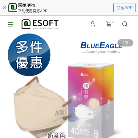
醫碩購物
開啟APP
立刻使用官方APP
0
1
/
3