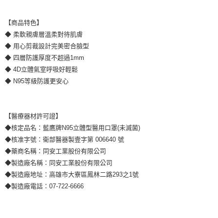
【商品特色】
◆ 柔軟親膚層溫柔對待肌膚
◆ 用心剪裁設計完美密合臉型
◆ 四層防護厚度不超過1mm
◆ 4D立體氣室呼吸好輕鬆
◆ N95等級防護更安心
【醫療器材許可證】
◆核定品名：藍鷹牌N95立體型醫用口罩(未滅菌)
◆核准字號：衛部醫器製壹字第 006640 號
◆藥商名稱：同安工業股份有限公司
◆製造廠名稱：同安工業股份有限公司
◆製造廠地址：高雄市大寮區鳳林二路293之1號
◆製造廠電話：07-722-6666