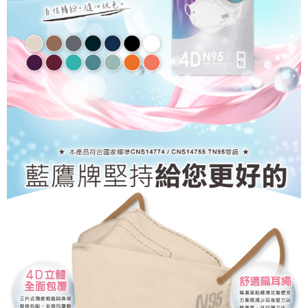
任。
４．使用「AFTEE先享後付」時，將依據個別帳號之用戶狀況，依本公司即
🚢離島配送
時審查核予不同之上限額度；若仍有額度不足之情形，本公司將視審查結果
每筆NT$250
請求用戶進行身份認證。
５．嚴禁一人註冊多個帳號或使用他人資訊註冊。若發現惡意使用之情形，
恩沛科技股份有限公司將有權停止該用戶之使用額度並採取法律行動。