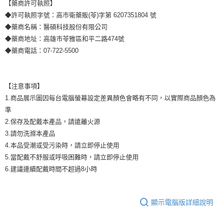
【藥商許可執照】
◆許可執照字號：高市衛藥販(苓)字第 6207351804 號
◆藥商名稱：醫碩科技股份有限公司
◆藥商地址：高雄市苓雅區和平二路474號
◆藥商電話：07-722-5500
【注意事項】
1.商品展示圖因每台電腦螢幕設定差異顏色會略有不同，以實際商品顏色為
準
2.保存及配戴本產品，請遠離火源
3.請勿洗滌本產品
4.本品受潮或受污染時，請立即停止使用
5.當配戴不舒服或呼吸困難時，請立即停止使用
6.建議連續配戴時間不超過8小時
顯示電腦版詳細說明