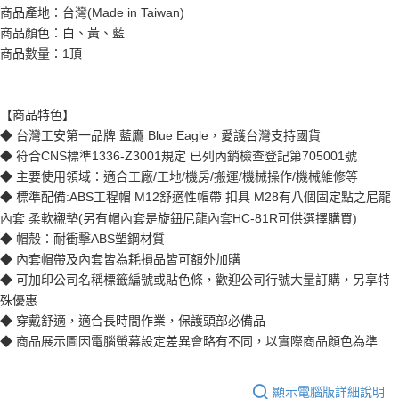
商品產地：台灣(Made in Taiwan)
商品顏色：白、黃、藍
商品數量：1頂
【商品特色】
◆ 台灣工安第一品牌 藍鷹 Blue Eagle，愛護台灣支持國貨
◆ 符合CNS標準1336-Z3001規定 已列內銷檢查登記第705001號
◆ 主要使用領域：適合工廠/工地/機房/搬運/機械操作/機械維修等
◆ 標準配備:ABS工程帽 M12舒適性帽帶 扣具 M28有八個固定點之尼龍
內套 柔軟襯墊(另有帽內套是旋鈕尼龍內套HC-81R可供選擇購買)
◆ 帽殼：耐衝擊ABS塑鋼材質
◆ 內套帽帶及內套皆為耗損品皆可額外加購
◆ 可加印公司名稱標籤編號或貼色條，歡迎公司行號大量訂購，另享特
殊優惠
◆ 穿戴舒適，適合長時間作業，保護頭部必備品
◆ 商品展示圖因電腦螢幕設定差異會略有不同，以實際商品顏色為準
顯示電腦版詳細說明