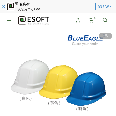
醫碩購物
開啟APP
立刻使用官方APP
0
1
/
6