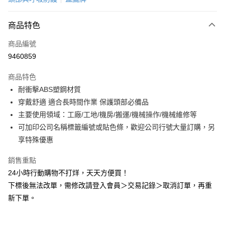
超商取貨付款
商品特色
LINE Pay
商品編號
Apple Pay
9460859
悠遊付
商品特色
Google Pay
耐衝擊ABS塑鋼材質
全盈+PAY
穿戴舒適 適合長時間作業 保護頭部必備品
主要使用領域：工廠/工地/機房/搬運/機械操作/機械維修等
AFTEE先享後付
可加印公司名稱標籤編號或貼色條，歡迎公司行號大量訂購，另
相關說明
享特殊優惠
【關於「AFTEE先享後付」】
ATM付款
AFTEE先享後付是「在收到商品之後才付款」的支付方式。 讓您購物簡單
銷售重點
便利好安心！
１．簡單：不需註冊會員、不需綁卡、不需儲值。
24小時行動購物不打烊，天天方便買！
運送方式
２．便利：只要手機號碼，簡訊認證，即可結帳。
下標後無法改單，需修改請登入會員＞交易記錄＞取消訂單，再重
３．安心：先確認商品／服務後，再付款。
全家取貨付款
新下單。
每筆NT$60，滿NT$2,000(含以上)免運費
【「AFTEE先享後付」結帳流程】
１．於結帳方式選擇「AFTEE先享後付」後，將跳轉至「AFTEE先享後付」
付款後全家取貨
結帳頁面，進行簡訊認證並確認金額後，即可完成結帳。