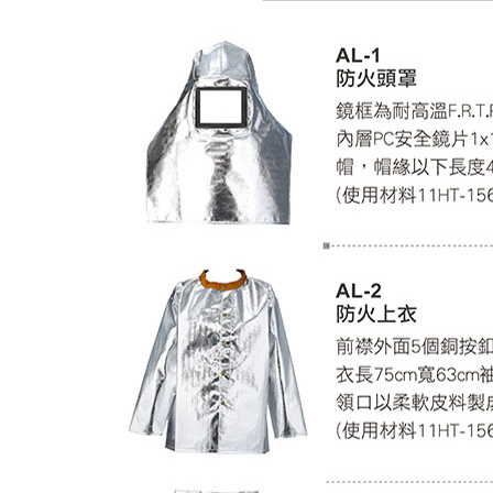
３．未成
「AFTE
任。
４．使用「
即時審查
結果請求
５．嚴禁
形，恩沛
動。