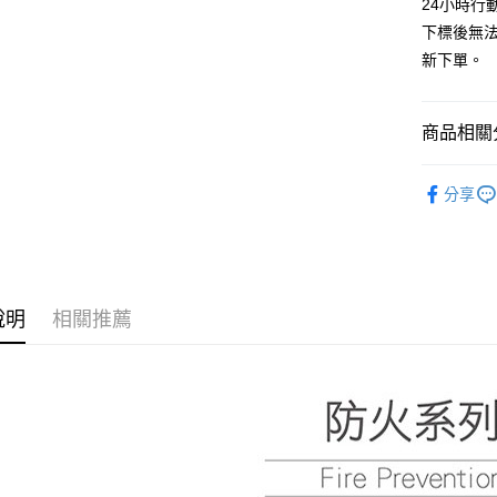
24小時行
ATM付款
AFTEE
下標後無
便利好安
１．簡單
新下單。
２．便利
運送方式
３．安心
一般地區
商品相關分
【「AFT
項內「偏遠
１．於結帳
藍鷹牌 工
付」結帳
每筆NT$9
分享
２．訂單
藍鷹牌 工
３．收到繳
🚚偏遠地
／ATM／
藍鷹牌 工
→會員需
※ 請注意
絡購買商品
每筆NT$1
先享後付
※ 交易是
說明
相關推薦
🚢離島配
是否繳費成
每筆NT$2
付客戶支
【注意事
１．透過由
交易，需
求債權轉
２．關於
https://aft