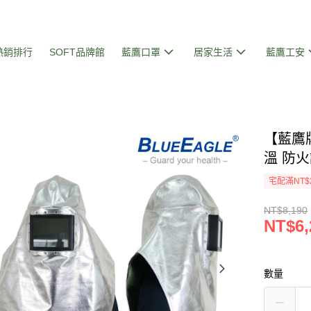
熱銷排行
SOFT品牌館
藍鷹口罩
居家生活
藍鷹工安
【藍鷹
溫 防火
宅配滿NT$
NT$8,190
NT$6,
數量