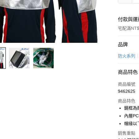
付款與運
宅配滿NT$
付款方式
品牌
信用卡一
防火系列
LINE Pay
商品特色
Apple Pay
商品編號
悠遊付
9462625
商品特色
Google Pa
鏡框為耐
全盈+PAY
內層PC
帽緣以下
AFTEE先
相關說明
銷售重點
【關於「A