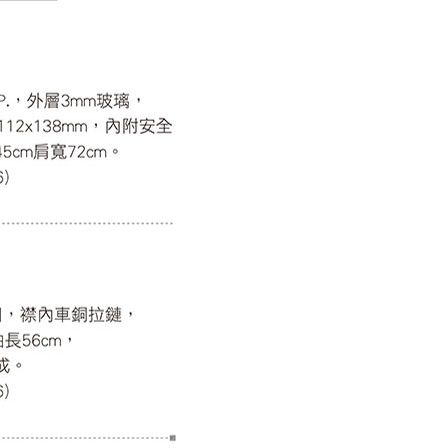
年的使用者請事先徵得法定代理人或監護人之同意方可使用
E先享後付」，若未經同意申辦者引起之損失，本公司不負相關責
AFTEE先享後付」時，將依據個別帳號之用戶狀況，依本公司
核予不同之上限額度；若仍有額度不足之情形，本公司將視審查
用戶進行身份認證。
一人註冊多個帳號或使用他人資訊註冊。若發現惡意使用之情
科技股份有限公司將有權停止該用戶之使用額度並採取法律行