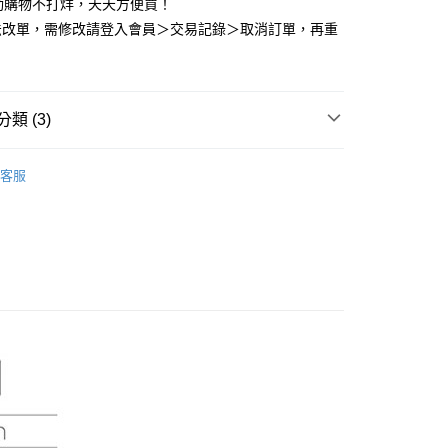
動購物不打烊，天天方便買！
先享後付是「在收到商品之後才付款」的支付方式。 讓您購物簡單
法改單，需修改請登入會員＞交易記錄＞取消訂單，再重
心！
：不需註冊會員、不需綁卡、不需儲值。
：只要手機號碼，簡訊認證，即可結帳。
：先確認商品／服務後，再付款。
宅配<如偏遠地區會員請勿選擇一般宅配，請點選其他選
類 (3)
EE先享後付」結帳流程】
地區宅配」>
方式選擇「AFTEE先享後付」後，將跳轉至「AFTEE先享後
業安全護具
頭部護具
防火頭盔
頁面，進行簡訊認證並確認金額後，即可完成結帳。
0，滿NT$2,000(含以上)免運費
客服
成立數日內，您將收到繳費通知簡訊。
業安全護具
身體護具
防火護具
費通知簡訊後14天內，點擊此簡訊中的連結，可透過四大超商
區宅配<請務必選擇此配送方式，偏遠地區可參照『首頁
網路銀行／等多元方式進行付款，方視為交易完成。
業安全護具
防災專區
知→偏遠地區配送事項』
：結帳手續完成當下不需立刻繳費，但若您需要取消訂單，請聯
的店家。未經商家同意取消之訂單仍視為有效，需透過AFTEE
20
繳納相關費用。
否成功請以「AFTEE先享後付 」之結帳頁面顯示為準，若有關於
送
功／繳費後需取消欲退款等相關疑問，請聯繫「AFTEE先享後
50
援中心」
https://netprotections.freshdesk.com/support/home
項】
恩沛科技股份有限公司提供之「AFTEE先享後付」服務完成之
依本服務之必要範圍內提供個人資料，並將交易相關給付款項請
讓予恩沛科技股份有限公司。
個人資料處理事宜，請瀏覽以下網址：
ee.tw/terms/#terms3