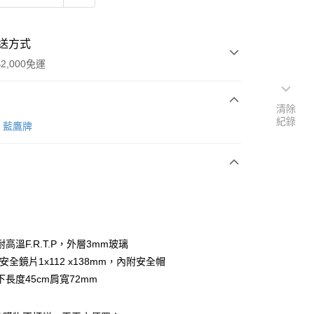
送方式
2,000免運
清除
紀錄
次付款
藍鷹牌
y
高溫F.R.T.P，外層3mm玻璃
安全鏡片1x112 x138mm，內附安全帽
長度45cm肩寬72mm
享後付
FTEE先享後付」】