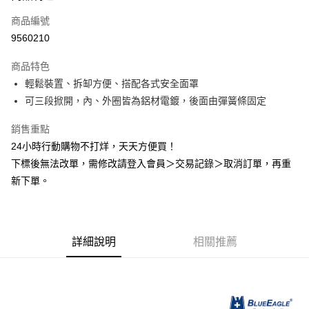
商品編號
Apple Pay
9560210
悠遊付
商品特色
Google Pay
輕鬆裝置、拆缷方便、搭配各式安全面罩
全盈+PAY
可三段掀開，內、外圈皆為鋁材電鍍，後面由彈簧條固定
AFTEE先享後付
銷售重點
相關說明
24小時行動購物不打烊，天天方便買！
【關於「AFTEE先享後付」】
下標後無法改單，需修改請登入會員＞交易記錄＞取消訂單，再重
ATM付款
AFTEE先享後付是「在收到商品之後才付款」的支付方式。 讓您購物簡單
新下單。
便利好安心！
１．簡單：不需註冊會員、不需綁卡、不需儲值。
運送方式
２．便利：只要手機號碼，簡訊認證，即可結帳。
３．安心：先確認商品／服務後，再付款。
全家取貨付款
每筆NT$60，滿NT$2,000(含以上)免運費
詳細說明
相關推薦
【「AFTEE先享後付」結帳流程】
１．於結帳方式選擇「AFTEE先享後付」後，將跳轉至「AFTEE先享後付」
付款後全家取貨
結帳頁面，進行簡訊認證並確認金額後，即可完成結帳。
２．訂單成立數日內，您將收到繳費通知簡訊。
每筆NT$60，滿NT$2,000(含以上)免運費
３．收到繳費通知簡訊後14天內，點擊此簡訊中的連結，可透過四大超商／
ATM／網路銀行／等多元方式進行付款，方視為交易完成。