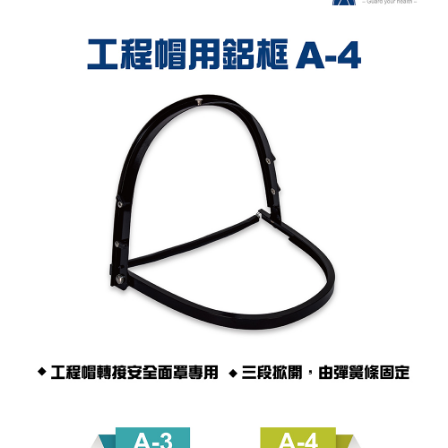
7-11取貨付款
※ 請注意：結帳手續完成當下不需立刻繳費，但若您需要取消訂單，請聯絡
每筆NT$60，滿NT$2,000(含以上)免運費
購買商品的店家。未經商家同意取消之訂單仍視為有效，需透過AFTEE先享
後付繳納相關費用。
付款後7-11取貨
※ 交易是否成功請以「AFTEE先享後付 」之結帳頁面顯示為準，若有關於
是否繳費成功／繳費後需取消欲退款等相關疑問，請聯繫「AFTEE先享後付
每筆NT$60，滿NT$2,000(含以上)免運費
客戶支援中心」
https://netprotections.freshdesk.com/support/home
一般地區宅配<如偏遠地區會員請勿選擇一般宅配，請點選其他選項
【注意事項】
內「偏遠地區宅配」>
１．透過由恩沛科技股份有限公司提供之「AFTEE先享後付」服務完成之交
易，需依本服務之必要範圍內提供個人資料，並將交易相關給付款項請求債
每筆NT$90，滿NT$2,000(含以上)免運費
權轉讓予恩沛科技股份有限公司。
２．關於個人資料處理事宜，請瀏覽以下網址：
🚚偏遠地區宅配<請務必選擇此配送方式，偏遠地區可參照『首頁→
https://aftee.tw/terms/#terms3
會員需知→偏遠地區配送事項』
３．未成年的使用者請事先徵得法定代理人或監護人之同意方可使用
「AFTEE先享後付」，若未經同意申辦者引起之損失，本公司不負相關責
每筆NT$120
任。
４．使用「AFTEE先享後付」時，將依據個別帳號之用戶狀況，依本公司即
🚢離島配送
時審查核予不同之上限額度；若仍有額度不足之情形，本公司將視審查結果
每筆NT$250
請求用戶進行身份認證。
５．嚴禁一人註冊多個帳號或使用他人資訊註冊。若發現惡意使用之情形，
恩沛科技股份有限公司將有權停止該用戶之使用額度並採取法律行動。