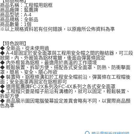
【商品規格】
商品名稱：工程帽用鋁框
商品廠牌：藍鷹牌
商品型號：A-4
商品規格：全新品
商品數量：1個
※以上規格資料若有任何錯誤，以原廠所公佈資料為準
【特色說明】
◆ 全新品，從未使用過
◆ A-4是固定於安全面罩與工程用安全帽之間的聯結器，可三段
掀開，內、外圈皆為鋁材電鍍，後面由彈簧條固定
◆ 內外框皆為鋁框，最適用於高溫的工作環境
◆ 輕鬆裝置、拆缷方便、搭配各式安全面罩、防熱、防衝擊面
罩，簡易、安全、隨心所欲
◆ 裝置時，鋁框條溝扣於工程安全帽前沿，彈簧條在工程帽後
面；安全面罩再固定在鋁框即可
◆ 適用藍鷹牌FC-2X系列及FC-4X系列之各式安全面罩
◆ 工程帽只要是帽子前沿有溝槽的，就可以固定，輕鬆裝置、
拆缷方便
◆ 商品展示圖因電腦螢幕設定差異會略有不同，以實際商品顏
色為準
顯示電腦版詳細說明