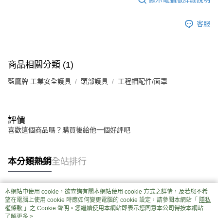
客服
商品相關分類 (1)
藍鷹牌 工業安全護具
頭部護具
工程帽配件/面罩
評價
喜歡這個商品嗎？購買後給他一個好評吧
本分類熱銷
全站排行
本網站中使用 cookie，欲查詢有關本網站使用 cookie 方式之詳情，及若您不希
熱門標籤
望在電腦上使用 cookie 時應如何變更電腦的 cookie 設定，請參閱本網站「
隱私
權條款
」之 Cookie 聲明。您繼續使用本網站即表示您同意本公司得按本網站使
用條款之 Cookie 聲明使用 cookie。
了解更多 >