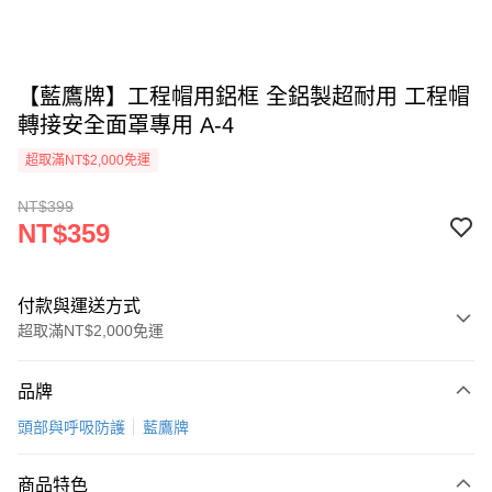
【藍鷹牌】工程帽用鋁框 全鋁製超耐用 工程帽
轉接安全面罩專用 A-4
超取滿NT$2,000免運
NT$399
NT$359
付款與運送方式
超取滿NT$2,000免運
付款方式
品牌
信用卡一次付款
頭部與呼吸防護
藍鷹牌
超商取貨付款
商品特色
LINE Pay