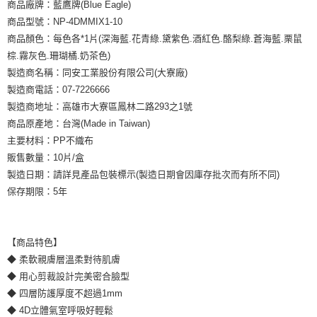
商品廠牌：藍鷹牌(Blue Eagle)
商品型號：NP-4DMMIX1-10
商品顏色：每色各*1片(深海藍.花青綠.黛紫色.酒紅色.酪梨綠.蒼海藍.栗鼠
棕.霧灰色.珊瑚橘.奶茶色)
製造商名稱：同安工業股份有限公司(大寮廠)
製造商電話：07-7226666
製造商地址：高雄市大寮區鳳林二路293之1號
商品原產地：台灣(Made in Taiwan)
主要材料：PP不織布
販售數量：10片/盒
製造日期：請詳見產品包裝標示(製造日期會因庫存批次而有所不同)
保存期限：5年
【商品特色】
◆ 柔軟親膚層溫柔對待肌膚
◆ 用心剪裁設計完美密合臉型
◆ 四層防護厚度不超過1mm
◆ 4D立體氣室呼吸好輕鬆