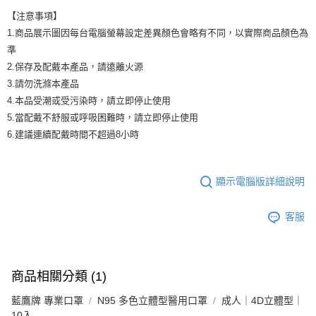
【注意事項】
1.商品展示圖因每台電腦螢幕設定差異顏色會略有不同，以實際商品顏色為
準
2.保存及配戴本產品，請遠離火源
3.請勿洗滌本產品
4.本品受潮或受污染時，請立即停止使用
5.當配戴不舒服或呼吸困難時，請立即停止使用
6.建議連續配戴時間不超過8小時
顯示電腦版詳細說明
客服
商品相關分類 (1)
藍鷹牌 專業口罩
N95 多色立體型醫用口罩
成人｜4D立體型｜
10入