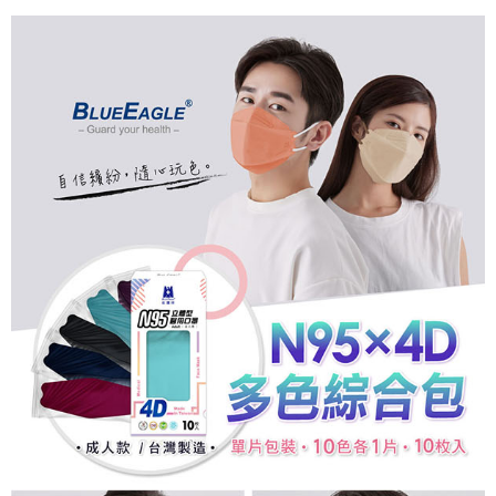
7-11取貨付款
※ 請注意：結帳手續完成當下不需立刻繳費，但若您需要取消訂單，請聯絡
每筆NT$60，滿NT$2,000(含以上)免運費
購買商品的店家。未經商家同意取消之訂單仍視為有效，需透過AFTEE先享
後付繳納相關費用。
付款後7-11取貨
※ 交易是否成功請以「AFTEE先享後付 」之結帳頁面顯示為準，若有關於
是否繳費成功／繳費後需取消欲退款等相關疑問，請聯繫「AFTEE先享後付
每筆NT$60，滿NT$2,000(含以上)免運費
客戶支援中心」
https://netprotections.freshdesk.com/support/home
一般地區宅配<如偏遠地區會員請勿選擇一般宅配，請點選其他選項
【注意事項】
內「偏遠地區宅配」>
１．透過由恩沛科技股份有限公司提供之「AFTEE先享後付」服務完成之交
易，需依本服務之必要範圍內提供個人資料，並將交易相關給付款項請求債
每筆NT$90，滿NT$2,000(含以上)免運費
權轉讓予恩沛科技股份有限公司。
２．關於個人資料處理事宜，請瀏覽以下網址：
🚚偏遠地區宅配<請務必選擇此配送方式，偏遠地區可參照『首頁→
https://aftee.tw/terms/#terms3
會員需知→偏遠地區配送事項』
３．未成年的使用者請事先徵得法定代理人或監護人之同意方可使用
「AFTEE先享後付」，若未經同意申辦者引起之損失，本公司不負相關責
每筆NT$120
任。
４．使用「AFTEE先享後付」時，將依據個別帳號之用戶狀況，依本公司即
🚢離島配送
時審查核予不同之上限額度；若仍有額度不足之情形，本公司將視審查結果
每筆NT$250
請求用戶進行身份認證。
５．嚴禁一人註冊多個帳號或使用他人資訊註冊。若發現惡意使用之情形，
恩沛科技股份有限公司將有權停止該用戶之使用額度並採取法律行動。