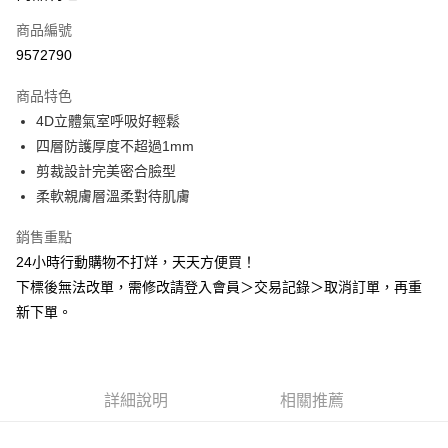
商品編號
Apple Pay
9572790
悠遊付
商品特色
Google Pay
4D立體氣室呼吸好輕鬆
全盈+PAY
四層防護厚度不超過1mm
剪裁設計完美密合臉型
AFTEE先享後付
柔軟親膚層溫柔對待肌膚
相關說明
【關於「AFTEE先享後付」】
銷售重點
ATM付款
AFTEE先享後付是「在收到商品之後才付款」的支付方式。 讓您購物簡單
24小時行動購物不打烊，天天方便買！
便利好安心！
１．簡單：不需註冊會員、不需綁卡、不需儲值。
下標後無法改單，需修改請登入會員＞交易記錄＞取消訂單，再重
運送方式
２．便利：只要手機號碼，簡訊認證，即可結帳。
新下單。
３．安心：先確認商品／服務後，再付款。
全家取貨付款
每筆NT$60，滿NT$2,000(含以上)免運費
【「AFTEE先享後付」結帳流程】
１．於結帳方式選擇「AFTEE先享後付」後，將跳轉至「AFTEE先享後付」
付款後全家取貨
結帳頁面，進行簡訊認證並確認金額後，即可完成結帳。
詳細說明
相關推薦
２．訂單成立數日內，您將收到繳費通知簡訊。
每筆NT$60，滿NT$2,000(含以上)免運費
３．收到繳費通知簡訊後14天內，點擊此簡訊中的連結，可透過四大超商／
ATM／網路銀行／等多元方式進行付款，方視為交易完成。