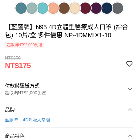
【藍鷹牌】N95 4D立體型醫療成人口罩 (綜合
包) 10片/盒 多件優惠 NP-4DMMIX1-10
超取滿NT$2,000免運
NT$250
NT$175
付款與運送方式
超取滿NT$2,000免運
付款方式
品牌
信用卡一次付款
藍鷹牌
4D呼吸大空間
超商取貨付款
商品特色
LINE Pay