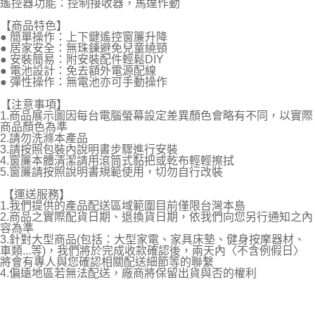
遙控器功能：控制接收器，馬達作動
【商品特色】
● 簡單操作：上下鍵遙控窗簾升降
● 居家安全：無珠鍊避免兒童繞頸
● 安裝簡易：附安裝配件輕鬆DIY
● 電池設計：免去額外電源配線
● 彈性操作：無電池亦可手動操作
【注意事項】
1.商品展示圖因每台電腦螢幕設定差異顏色會略有不同，以實際
商品顏色為準
2.請勿洗滌本產品
3.請按照包裝內說明書步驟進行安裝
4.窗簾本體清潔請用滾筒式黏把或乾布輕輕擦拭
5.窗簾請按照說明書規範使用，切勿自行改裝
【運送服務】
1.我們提供的產品配送區域範圍目前僅限台灣本島
2.商品之實際配貨日期、退換貨日期，依我們向您另行通知之內
容為準
3.針對大型商品(包括：大型家電、家具床墊、健身按摩器材、
車類...等)，我們將於完成收款確認後，兩天內〈不含例假日〉
將會有專人與您確認相關配送細節等的聯繫
4.偏遠地區若無法配送，廠商將保留出貨與否的權利