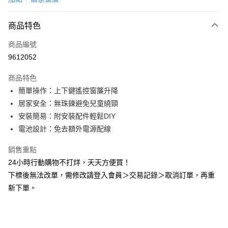
LINE Pay
商品特色
Apple Pay
商品編號
悠遊付
9612052
Google Pay
商品特色
全盈+PAY
簡單操作：上下鍵遙控窗簾升降
AFTEE先享後付
居家安全：無珠鍊避免兒童繞頸
相關說明
安裝簡易：附安裝配件輕鬆DIY
【關於「AFTEE先享後付」】
電池設計：免去額外電源配線
ATM付款
AFTEE先享後付是「在收到商品之後才付款」的支付方式。 讓您購物簡單
便利好安心！
銷售重點
１．簡單：不需註冊會員、不需綁卡、不需儲值。
運送方式
24小時行動購物不打烊，天天方便買！
２．便利：只要手機號碼，簡訊認證，即可結帳。
３．安心：先確認商品／服務後，再付款。
一般地區宅配<如偏遠地區會員請勿選擇一般宅配，請點選其他選項
下標後無法改單，需修改請登入會員＞交易記錄＞取消訂單，再重
內「偏遠地區宅配」>
新下單。
【「AFTEE先享後付」結帳流程】
１．於結帳方式選擇「AFTEE先享後付」後，將跳轉至「AFTEE先享後付」
每筆NT$90，滿NT$2,000(含以上)免運費
結帳頁面，進行簡訊認證並確認金額後，即可完成結帳。
２．訂單成立數日內，您將收到繳費通知簡訊。
３．收到繳費通知簡訊後14天內，點擊此簡訊中的連結，可透過四大超商／