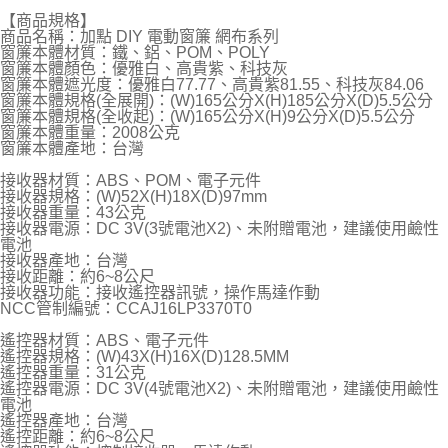
【商品規格】
商品名稱：加點 DIY 電動窗簾 網布系列
窗簾本體材質：鐵、鋁、POM、POLY
窗簾本體顏色：優雅白、高貴紫、科技灰
窗簾本體遮光度：優雅白77.77、高貴紫81.55、科技灰84.06
窗簾本體規格(全展開)：(W)165公分X(H)185公分X(D)5.5公分
窗簾本體規格(全收起)：(W)165公分X(H)9公分X(D)5.5公分
窗簾本體重量：2008公克
窗簾本體產地：台灣
接收器材質：ABS、POM、電子元件
接收器規格：(W)52X(H)18X(D)97mm
接收器重量：43公克
接收器電源：DC 3V(3號電池X2)、未附贈電池，建議使用鹼性
電池
接收器產地：台灣
接收距離：約6~8公尺
接收器功能：接收遙控器訊號，操作馬達作動
NCC管制編號：CCAJ16LP3370T0
遙控器材質：ABS、電子元件
遙控器規格：(W)43X(H)16X(D)128.5MM
遙控器重量：31公克
遙控器電源：DC 3V(4號電池X2)、未附贈電池，建議使用鹼性
電池
遙控器產地：台灣
遙控距離：約6~8公尺