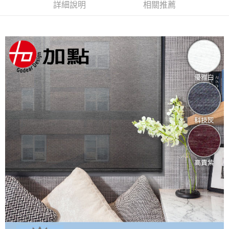
詳細說明
相關推薦
ATM／網路銀行／等多元方式進行付款，方視為交易完成。
※ 請注意：結帳手續完成當下不需立刻繳費，但若您需要取消訂單，請聯絡
購買商品的店家。未經商家同意取消之訂單仍視為有效，需透過AFTEE先享
後付繳納相關費用。
※ 交易是否成功請以「AFTEE先享後付 」之結帳頁面顯示為準，若有關於
是否繳費成功／繳費後需取消欲退款等相關疑問，請聯繫「AFTEE先享後付
客戶支援中心」
https://netprotections.freshdesk.com/support/home
【注意事項】
１．透過由恩沛科技股份有限公司提供之「AFTEE先享後付」服務完成之交
易，需依本服務之必要範圍內提供個人資料，並將交易相關給付款項請求債
權轉讓予恩沛科技股份有限公司。
２．關於個人資料處理事宜，請瀏覽以下網址：
https://aftee.tw/terms/#terms3
３．未成年的使用者請事先徵得法定代理人或監護人之同意方可使用
「AFTEE先享後付」，若未經同意申辦者引起之損失，本公司不負相關責
任。
４．使用「AFTEE先享後付」時，將依據個別帳號之用戶狀況，依本公司即
時審查核予不同之上限額度；若仍有額度不足之情形，本公司將視審查結果
請求用戶進行身份認證。
５．嚴禁一人註冊多個帳號或使用他人資訊註冊。若發現惡意使用之情形，
恩沛科技股份有限公司將有權停止該用戶之使用額度並採取法律行動。