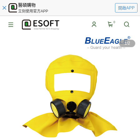
醫碩購物
開啟APP
立刻使用官方APP
0
1
/
2