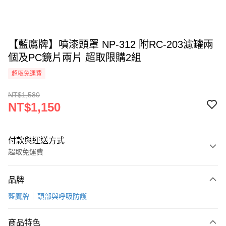
【藍鷹牌】噴漆頭罩 NP-312 附RC-203濾罐兩
個及PC鏡片兩片 超取限購2組
超取免運費
NT$1,580
NT$1,150
付款與運送方式
超取免運費
付款方式
品牌
信用卡一次付款
藍鷹牌
頭部與呼吸防護
超商取貨付款
商品特色
LINE Pay