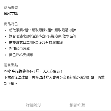
商品編號
Apple Pay
9647756
悠遊付
商品特色
Google Pay
超取限購2組❗❗ 超取限購2組❗❗ 超取限購2組❗❗
全盈+PAY
適合噴漆/粉刷/油漆/烤漆/有機溶劑/化學品等
由雙罐式口罩附RC-203有機濾毒罐
AFTEE先享後付
外加頭巾製成
相關說明
黃色PVC夾網布
【關於「AFTEE先享後付」】
ATM付款
AFTEE先享後付是「在收到商品之後才付款」的支付方式。 讓您購物簡單
銷售重點
便利好安心！
１．簡單：不需註冊會員、不需綁卡、不需儲值。
24小時行動購物不打烊，天天方便買！
運送方式
２．便利：只要手機號碼，簡訊認證，即可結帳。
下標後無法改單，需修改請登入會員＞交易記錄＞取消訂單，再重
３．安心：先確認商品／服務後，再付款。
全家取貨付款
新下單。
每筆NT$60，滿NT$2,000(含以上)免運費
【「AFTEE先享後付」結帳流程】
１．於結帳方式選擇「AFTEE先享後付」後，將跳轉至「AFTEE先享後付」
(超取免運)全家取貨付款
結帳頁面，進行簡訊認證並確認金額後，即可完成結帳。
２．訂單成立數日內，您將收到繳費通知簡訊。
免運費
３．收到繳費通知簡訊後14天內，點擊此簡訊中的連結，可透過四大超商／
詳細說明
相關推薦
ATM／網路銀行／等多元方式進行付款，方視為交易完成。