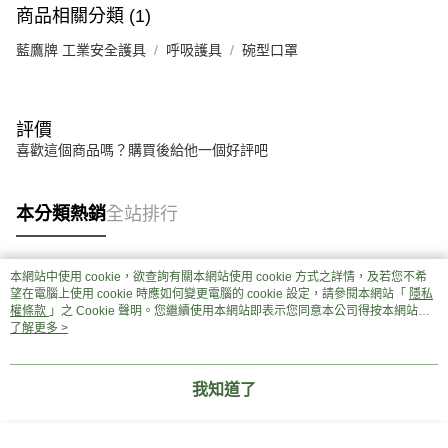
商品相關分類 (1)
藍鷹牌 工業安全護具
呼吸護具
碗型口罩
評價
喜歡這個商品嗎？購買後給他一個好評吧
本分類熱銷
全站排行
本網站中使用 cookie，欲查詢有關本網站使用 cookie 方式之詳情，及若您不希
熱門標籤
望在電腦上使用 cookie 時應如何變更電腦的 cookie 設定，請參閱本網站「
隱私
權條款
」之 Cookie 聲明。您繼續使用本網站即表示您同意本公司得按本網站使
用條款之 Cookie 聲明使用 cookie。
了解更多 >
我知道了