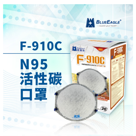
7-11取貨付款
※ 請注意：結帳手續完成當下不需立刻繳費，但若您需要取消訂單，請聯絡
每筆NT$60，滿NT$2,000(含以上)免運費
購買商品的店家。未經商家同意取消之訂單仍視為有效，需透過AFTEE先享
後付繳納相關費用。
付款後7-11取貨
※ 交易是否成功請以「AFTEE先享後付 」之結帳頁面顯示為準，若有關於
是否繳費成功／繳費後需取消欲退款等相關疑問，請聯繫「AFTEE先享後付
每筆NT$60，滿NT$2,000(含以上)免運費
客戶支援中心」
https://netprotections.freshdesk.com/support/home
一般地區宅配<如偏遠地區會員請勿選擇一般宅配，請點選其他選項
【注意事項】
內「偏遠地區宅配」>
１．透過由恩沛科技股份有限公司提供之「AFTEE先享後付」服務完成之交
易，需依本服務之必要範圍內提供個人資料，並將交易相關給付款項請求債
每筆NT$90，滿NT$2,000(含以上)免運費
權轉讓予恩沛科技股份有限公司。
２．關於個人資料處理事宜，請瀏覽以下網址：
🚚偏遠地區宅配<請務必選擇此配送方式，偏遠地區可參照『首頁→
https://aftee.tw/terms/#terms3
會員需知→偏遠地區配送事項』
３．未成年的使用者請事先徵得法定代理人或監護人之同意方可使用
「AFTEE先享後付」，若未經同意申辦者引起之損失，本公司不負相關責
每筆NT$120
任。
４．使用「AFTEE先享後付」時，將依據個別帳號之用戶狀況，依本公司即
🚢離島配送
時審查核予不同之上限額度；若仍有額度不足之情形，本公司將視審查結果
每筆NT$250
請求用戶進行身份認證。
５．嚴禁一人註冊多個帳號或使用他人資訊註冊。若發現惡意使用之情形，
恩沛科技股份有限公司將有權停止該用戶之使用額度並採取法律行動。