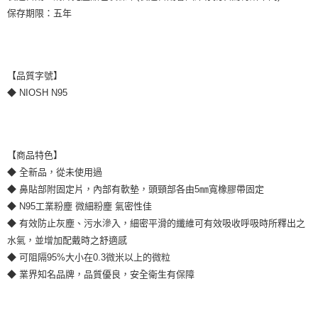
保存期限：五年
【品質字號】
◆ NIOSH N95
【商品特色】
◆ 全新品，從未使用過
◆ 鼻貼部附固定片，內部有軟墊，頭頸部各由5㎜寬橡膠帶固定
◆ N95工業粉塵 微細粉塵 氣密性佳
◆ 有效防止灰塵、污水滲入，細密平滑的纖維可有效吸收呼吸時所釋出之
水氣，並增加配戴時之舒適感
◆ 可阻隔95%大小在0.3微米以上的微粒
◆ 業界知名品牌，品質優良，安全衛生有保障