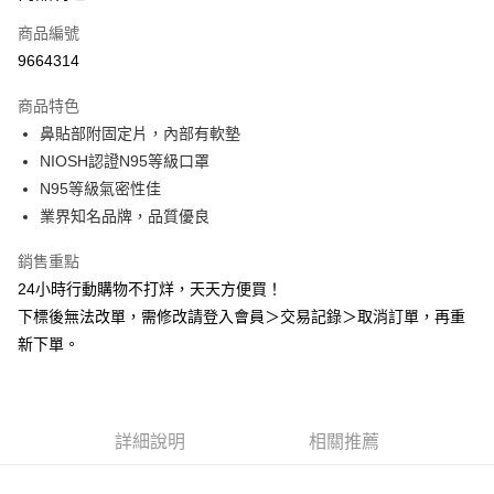
商品編號
Apple Pay
9664314
悠遊付
商品特色
Google Pay
鼻貼部附固定片，內部有軟墊
全盈+PAY
NIOSH認證N95等級口罩
N95等級氣密性佳
AFTEE先享後付
業界知名品牌，品質優良
相關說明
【關於「AFTEE先享後付」】
銷售重點
ATM付款
AFTEE先享後付是「在收到商品之後才付款」的支付方式。 讓您購物簡單
24小時行動購物不打烊，天天方便買！
便利好安心！
１．簡單：不需註冊會員、不需綁卡、不需儲值。
下標後無法改單，需修改請登入會員＞交易記錄＞取消訂單，再重
運送方式
２．便利：只要手機號碼，簡訊認證，即可結帳。
新下單。
３．安心：先確認商品／服務後，再付款。
全家取貨付款
每筆NT$60，滿NT$2,000(含以上)免運費
【「AFTEE先享後付」結帳流程】
１．於結帳方式選擇「AFTEE先享後付」後，將跳轉至「AFTEE先享後付」
付款後全家取貨
結帳頁面，進行簡訊認證並確認金額後，即可完成結帳。
詳細說明
相關推薦
２．訂單成立數日內，您將收到繳費通知簡訊。
每筆NT$60，滿NT$2,000(含以上)免運費
３．收到繳費通知簡訊後14天內，點擊此簡訊中的連結，可透過四大超商／
ATM／網路銀行／等多元方式進行付款，方視為交易完成。