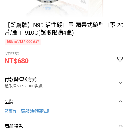
【藍鷹牌】N95 活性碳口罩 頭帶式碗型口罩 20
片/盒 F-910C(超取限購4盒)
超取滿NT$2,000免運
NT$750
NT$680
付款與運送方式
超取滿NT$2,000免運
付款方式
品牌
信用卡一次付款
藍鷹牌
頭部與呼吸防護
超商取貨付款
商品特色
LINE Pay