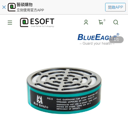
醫碩購物
開啟APP
立刻使用官方APP
0
1
/
1