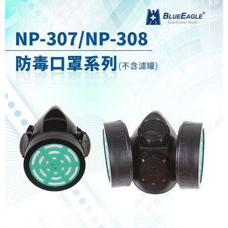
7-11取貨付款
※ 請注意：結帳手續完成當下不需立刻繳費，但若您需要取消訂單，請聯絡
每筆NT$60，滿NT$2,000(含以上)免運費
購買商品的店家。未經商家同意取消之訂單仍視為有效，需透過AFTEE先享
後付繳納相關費用。
付款後7-11取貨
※ 交易是否成功請以「AFTEE先享後付 」之結帳頁面顯示為準，若有關於
是否繳費成功／繳費後需取消欲退款等相關疑問，請聯繫「AFTEE先享後付
每筆NT$60，滿NT$2,000(含以上)免運費
客戶支援中心」
https://netprotections.freshdesk.com/support/home
一般地區宅配<如偏遠地區會員請勿選擇一般宅配，請點選其他選項
【注意事項】
內「偏遠地區宅配」>
１．透過由恩沛科技股份有限公司提供之「AFTEE先享後付」服務完成之交
易，需依本服務之必要範圍內提供個人資料，並將交易相關給付款項請求債
每筆NT$90，滿NT$2,000(含以上)免運費
權轉讓予恩沛科技股份有限公司。
２．關於個人資料處理事宜，請瀏覽以下網址：
🚚偏遠地區宅配<請務必選擇此配送方式，偏遠地區可參照『首頁→
https://aftee.tw/terms/#terms3
會員需知→偏遠地區配送事項』
３．未成年的使用者請事先徵得法定代理人或監護人之同意方可使用
「AFTEE先享後付」，若未經同意申辦者引起之損失，本公司不負相關責
每筆NT$120
任。
４．使用「AFTEE先享後付」時，將依據個別帳號之用戶狀況，依本公司即
🚢離島配送
時審查核予不同之上限額度；若仍有額度不足之情形，本公司將視審查結果
每筆NT$250
請求用戶進行身份認證。
５．嚴禁一人註冊多個帳號或使用他人資訊註冊。若發現惡意使用之情形，
恩沛科技股份有限公司將有權停止該用戶之使用額度並採取法律行動。