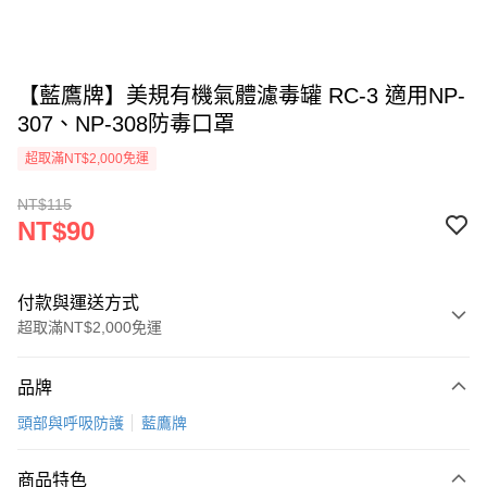
【藍鷹牌】美規有機氣體濾毒罐 RC-3 適用NP-
307、NP-308防毒口罩
超取滿NT$2,000免運
NT$115
NT$90
付款與運送方式
超取滿NT$2,000免運
付款方式
品牌
信用卡一次付款
頭部與呼吸防護
藍鷹牌
超商取貨付款
商品特色
LINE Pay