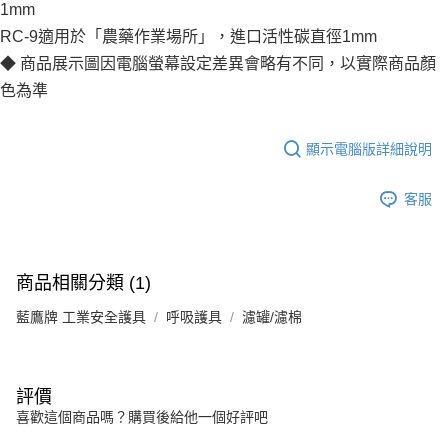
1mm
RC-9適用於「農藥作業場所」，進口活性碳直徑1mm
◆ 商品展示圖因電腦螢幕設定差異會略有不同，以實際商品顏
色為準
顯示電腦版詳細說明
客服
商品相關分類 (1)
藍鷹牌 工業安全護具
呼吸護具
濾罐/濾棉
評價
喜歡這個商品嗎？購買後給他一個好評吧