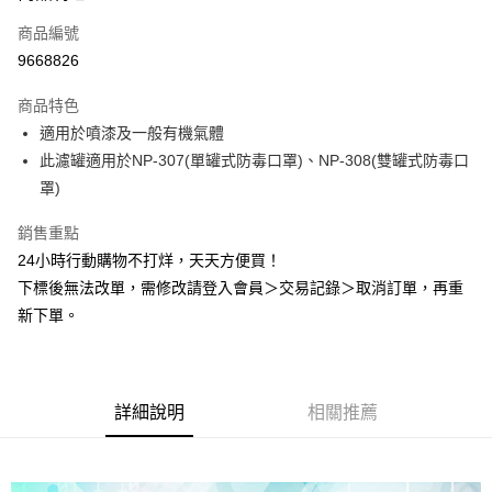
商品編號
Apple Pay
9668826
悠遊付
商品特色
Google Pay
適用於噴漆及一般有機氣體
全盈+PAY
此濾罐適用於NP-307(單罐式防毒口罩)、NP-308(雙罐式防毒口
罩)
AFTEE先享後付
相關說明
銷售重點
【關於「AFTEE先享後付」】
24小時行動購物不打烊，天天方便買！
ATM付款
AFTEE先享後付是「在收到商品之後才付款」的支付方式。 讓您購物簡單
下標後無法改單，需修改請登入會員＞交易記錄＞取消訂單，再重
便利好安心！
１．簡單：不需註冊會員、不需綁卡、不需儲值。
新下單。
運送方式
２．便利：只要手機號碼，簡訊認證，即可結帳。
３．安心：先確認商品／服務後，再付款。
全家取貨付款
每筆NT$60，滿NT$2,000(含以上)免運費
【「AFTEE先享後付」結帳流程】
１．於結帳方式選擇「AFTEE先享後付」後，將跳轉至「AFTEE先享後付」
詳細說明
相關推薦
付款後全家取貨
結帳頁面，進行簡訊認證並確認金額後，即可完成結帳。
２．訂單成立數日內，您將收到繳費通知簡訊。
每筆NT$60，滿NT$2,000(含以上)免運費
３．收到繳費通知簡訊後14天內，點擊此簡訊中的連結，可透過四大超商／
ATM／網路銀行／等多元方式進行付款，方視為交易完成。