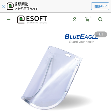
醫碩購物
開啟APP
立刻使用官方APP
0
1
/
1