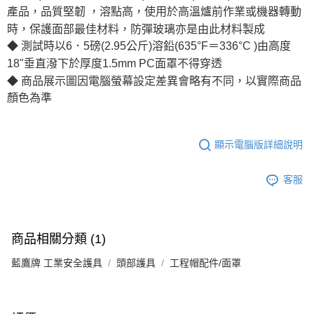
產品，品質堅韌 ，溶點高，使用於高溫爐前作業或機器轉動
時，保護面部最佳材料，防彈玻璃亦是由此材料製成
◆ 測試時以6．5磅(2.95公斤)溶鉛(635°F＝336°C )由高度
18"垂直潑下於厚度1.5mm PC面罩不得穿透
◆ 商品展示圖因電腦螢幕設定差異會略有不同，以實際商品
顏色為準
顯示電腦版詳細說明
客服
商品相關分類 (1)
藍鷹牌 工業安全護具
頭部護具
工程帽配件/面罩