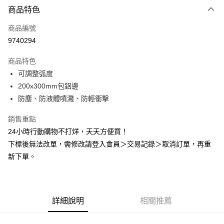
商品特色
LINE Pay
商品編號
Apple Pay
9740294
悠遊付
商品特色
Google Pay
可調整弧度
全盈+PAY
200x300mm包鋁邊
防塵、防液體噴濺、防輕衝擊
AFTEE先享後付
相關說明
銷售重點
【關於「AFTEE先享後付」】
24小時行動購物不打烊，天天方便買！
ATM付款
AFTEE先享後付是「在收到商品之後才付款」的支付方式。 讓您購物簡單
下標後無法改單，需修改請登入會員＞交易記錄＞取消訂單，再重
便利好安心！
１．簡單：不需註冊會員、不需綁卡、不需儲值。
新下單。
運送方式
２．便利：只要手機號碼，簡訊認證，即可結帳。
３．安心：先確認商品／服務後，再付款。
全家取貨付款
每筆NT$60，滿NT$2,000(含以上)免運費
【「AFTEE先享後付」結帳流程】
１．於結帳方式選擇「AFTEE先享後付」後，將跳轉至「AFTEE先享後付」
詳細說明
相關推薦
付款後全家取貨
結帳頁面，進行簡訊認證並確認金額後，即可完成結帳。
２．訂單成立數日內，您將收到繳費通知簡訊。
每筆NT$60，滿NT$2,000(含以上)免運費