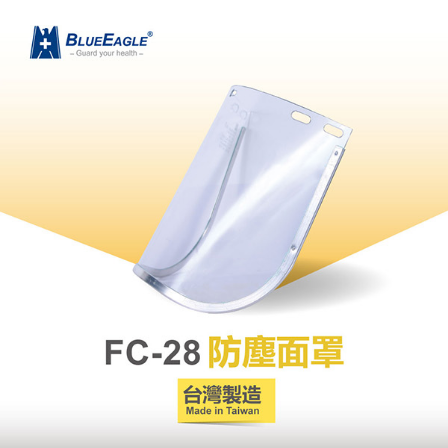
３．收到繳費通知簡訊後14天內，點擊此簡訊中的連結，可透過四大超商／
ATM／網路銀行／等多元方式進行付款，方視為交易完成。
7-11取貨付款
※ 請注意：結帳手續完成當下不需立刻繳費，但若您需要取消訂單，請聯絡
每筆NT$60，滿NT$2,000(含以上)免運費
購買商品的店家。未經商家同意取消之訂單仍視為有效，需透過AFTEE先享
後付繳納相關費用。
付款後7-11取貨
※ 交易是否成功請以「AFTEE先享後付 」之結帳頁面顯示為準，若有關於
是否繳費成功／繳費後需取消欲退款等相關疑問，請聯繫「AFTEE先享後付
每筆NT$60，滿NT$2,000(含以上)免運費
客戶支援中心」
https://netprotections.freshdesk.com/support/home
一般地區宅配<如偏遠地區會員請勿選擇一般宅配，請點選其他選項
【注意事項】
內「偏遠地區宅配」>
１．透過由恩沛科技股份有限公司提供之「AFTEE先享後付」服務完成之交
易，需依本服務之必要範圍內提供個人資料，並將交易相關給付款項請求債
每筆NT$90，滿NT$2,000(含以上)免運費
權轉讓予恩沛科技股份有限公司。
２．關於個人資料處理事宜，請瀏覽以下網址：
🚚偏遠地區宅配<請務必選擇此配送方式，偏遠地區可參照『首頁→
https://aftee.tw/terms/#terms3
會員需知→偏遠地區配送事項』
３．未成年的使用者請事先徵得法定代理人或監護人之同意方可使用
「AFTEE先享後付」，若未經同意申辦者引起之損失，本公司不負相關責
每筆NT$120
任。
４．使用「AFTEE先享後付」時，將依據個別帳號之用戶狀況，依本公司即
🚢離島配送
時審查核予不同之上限額度；若仍有額度不足之情形，本公司將視審查結果
每筆NT$250
請求用戶進行身份認證。
５．嚴禁一人註冊多個帳號或使用他人資訊註冊。若發現惡意使用之情形，
恩沛科技股份有限公司將有權停止該用戶之使用額度並採取法律行動。