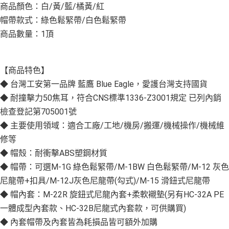
商品顏色：白/黃/藍/橘黃/紅
帽帶款式：綠色鬆緊帶/白色鬆緊帶
商品數量：1頂
【商品特色】
◆ 台灣工安第一品牌 藍鷹 Blue Eagle，愛護台灣支持國貨
◆ 耐撞擊力50焦耳，符合CNS標準1336-Z3001規定 已列內銷
檢查登記第705001號
◆ 主要使用領域：適合工廠/工地/機房/搬運/機械操作/機械維
修等
◆ 帽殼：耐衝擊ABS塑鋼材質
◆ 帽帶：可選M-1G 綠色鬆緊帶/M-1BW 白色鬆緊帶/M-12 灰色
尼龍帶+扣具/M-12J灰色尼龍帶(勾式)/M-15 滑鈕式尼龍帶
◆ 帽內套：M-22R 旋鈕式尼龍內套+柔軟襯墊(另有HC-32A PE
一體成型內套款、HC-32B尼龍式內套款，可供購買)
◆ 內套帽帶及內套皆為耗損品皆可額外加購