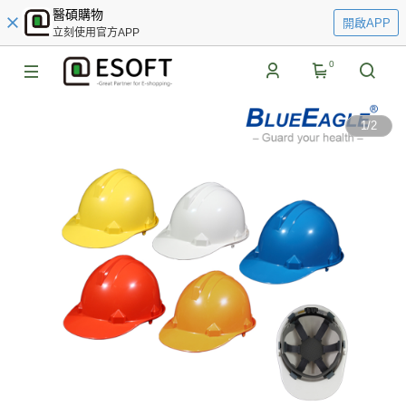
醫碩購物
開啟APP
立刻使用官方APP
0
1
/
2