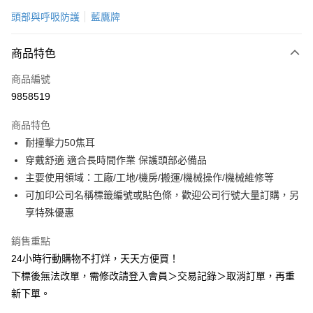
信用卡一次付款
頭部與呼吸防護
藍鷹牌
超商取貨付款
商品特色
LINE Pay
商品編號
Apple Pay
9858519
悠遊付
商品特色
Google Pay
耐撞擊力50焦耳
全盈+PAY
穿戴舒適 適合長時間作業 保護頭部必備品
主要使用領域：工廠/工地/機房/搬運/機械操作/機械維修等
AFTEE先享後付
可加印公司名稱標籤編號或貼色條，歡迎公司行號大量訂購，另
相關說明
享特殊優惠
【關於「AFTEE先享後付」】
ATM付款
AFTEE先享後付是「在收到商品之後才付款」的支付方式。 讓您購物簡單
銷售重點
便利好安心！
１．簡單：不需註冊會員、不需綁卡、不需儲值。
24小時行動購物不打烊，天天方便買！
運送方式
２．便利：只要手機號碼，簡訊認證，即可結帳。
下標後無法改單，需修改請登入會員＞交易記錄＞取消訂單，再重
３．安心：先確認商品／服務後，再付款。
全家取貨付款
新下單。
每筆NT$60，滿NT$2,000(含以上)免運費
【「AFTEE先享後付」結帳流程】